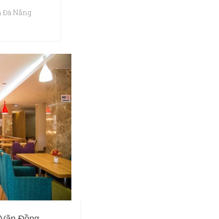
n Đà Nẵng
m Văn Đồng