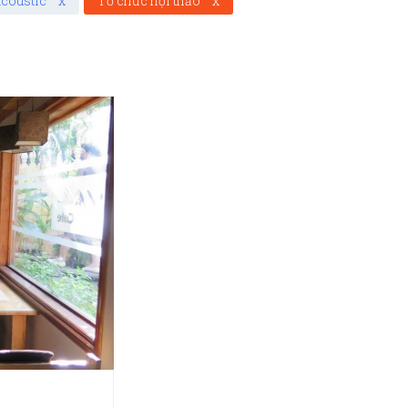
coustic
x
Tổ chức hội thảo
x