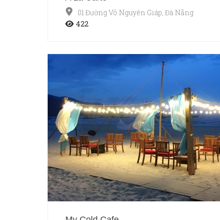
01 Đường Võ Nguyên Giáp, Đà Nẵng
422
My Cold Cafe