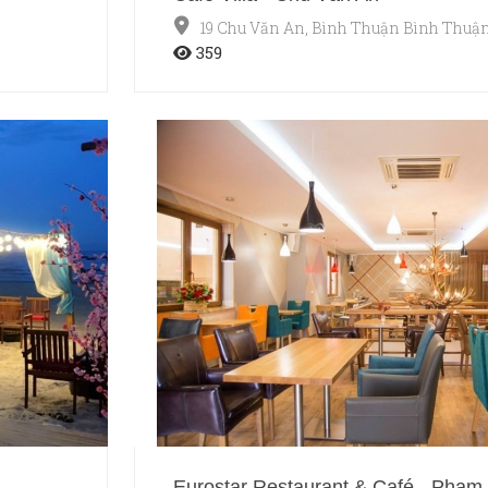
19 Chu Văn An, Bình Thuận Bình Thuậ
359
Eurostar Restaurant & Café - Phạ