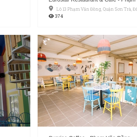
Lô 13 Phạm Văn Đồng, Quận Sơn Trà, Đ
374