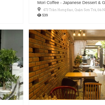
Mori Coffee - Japanese Dessert & 
473 Trần Hưng Đạo, Quận Sơn Trà, Đà 
539