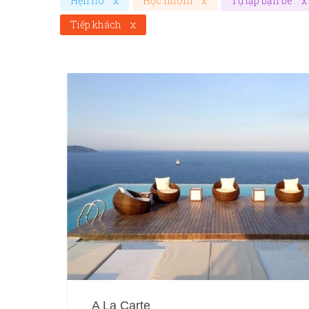
Hẹn hò
x
Học nhóm
x
Tụ tập bạn bè
x
Tiếp khách
x
A La Carte