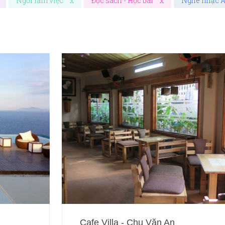
Ngồi làm việc
x
Đọc sách - Học bài
x
Nghe nhạc A
Cafe Villa - Chu Văn An