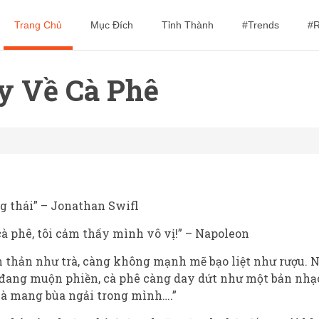
Trang Chủ
Mục Đích
Tỉnh Thành
#Trends
#R
y Về Cà Phê
g thái” – Jonathan Swifl
cà phê, tôi cảm thấy mình vô vị!” – Napoleon
nh thản như trà, càng không mạnh mẽ bạo liệt như rượu.
ai đang muộn phiền, cà phê càng day dứt như một bản nh
 bà mang bùa ngải trong mình….”