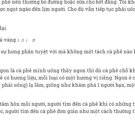
 phê nên thường bỏ đường hoặc sữa cho bớt đắng. Tôi khô
c ngọt ngào đến lịm người. Cho dù vẫn tiếp tục phải u
lại.
lá vàng ♪ ♫ ♩ ♬
sự hưng phấn tuyệt vời mà không một tách cà phê nào kh
 ngon là cà phê mình uống thấy ngon thì dù cà phê chỗ 
ê có hương liệu, mỗi loại có một hương vị riêng. Ngon ở
 phải uống) lạ lắm, giống như khám phá 1 người bạn, mộ
âm hồn mỗi người, người tìm đến cà phê khi có những tâ
c, người tìm đến cà phê đơn giản như một cách thưởng t