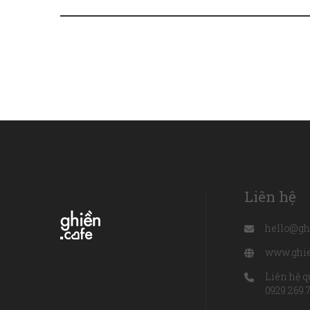
Liên hệ
hello@gh
www.ghie
Liên hệ q
0929.269.