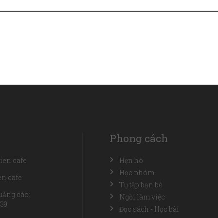
Phong cách
ien.cafe
Hẹn hò
Học nhóm
n.cafe
Tụ tập bạn bè
uảng cáo:
Ngồi làm việc
739
Đọc sách - Học bài