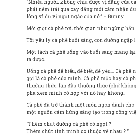
“Nhiều người, không chịu được vị đắng của cà
phải nếm trải qua cay đắng mới cảm nhận đượ
lòng vì dư vị ngọt ngào của nó.” – Bunny
Mỗi giọt cà phê rơi, thời gian như ngừng hẳn 
Tôi yêu ly cà phê buổi sáng, con đường ngập 
Một tách cà phê uống vào buổi sáng mang lại 
ra được.
Uống cà phê để hiểu, để biết, để yêu… Cà phê
gọi là cà phê của mình. Cà phê mộc hay cà ph
thưởng thức, lần đầu thưởng thức (chứ không
phá xem mình có hợp với nó hay không…
Cà phê đã trở thành một món ngon dành cho t
một nguồn cảm hứng sáng tạo trong công việ
“Thêm chút đường cà phê có ngọt ?
Thêm chút tình mình có thuộc về nhau ? “