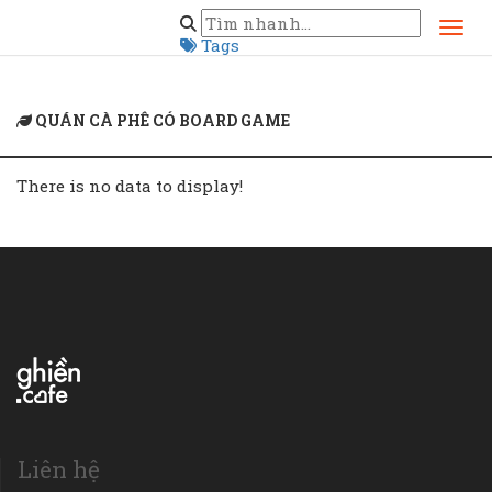
Home
quán cà phê có board game
Tags
QUÁN CÀ PHÊ CÓ BOARD GAME
There is no data to display!
Liên hệ