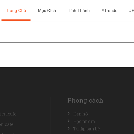
Trang Chủ
Mục Đích
Tỉnh Thành
#Trends
#R
Phong cách
ien.cafe
Hẹn hò
Học nhóm
n.cafe
Tụ tập bạn bè