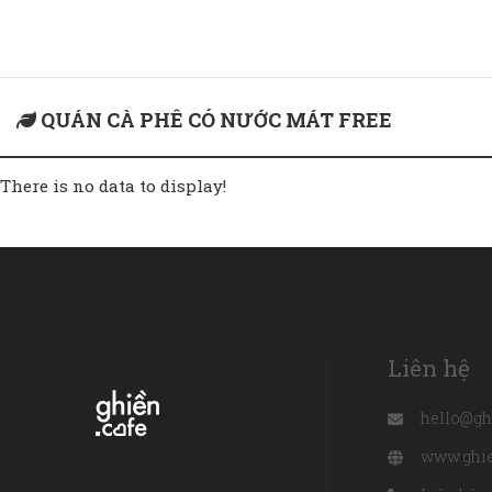
Home
quán cà phê có nước mát free
QUÁN CÀ PHÊ CÓ NƯỚC MÁT FREE
There is no data to display!
Liên hệ
hello@gh
www.ghie