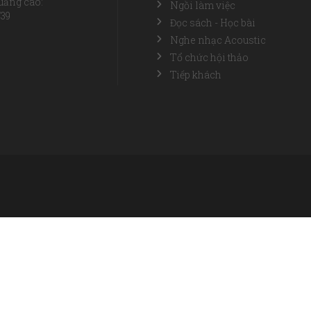
uảng cáo:
Ngồi làm việc
739
Đọc sách - Học bài
Nghe nhạc Acoustic
Tổ chức hội thảo
Tiếp khách