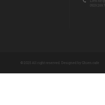
Liên hệ q
0929.269.
© 2025 All right reserved. Designed by Ghien.cafe