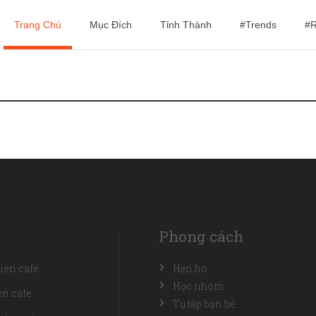
Trang Chủ
Mục Đích
Tỉnh Thành
#Trends
#R
Phong cách
ien.cafe
Hẹn hò
Học nhóm
n.cafe
Tụ tập bạn bè