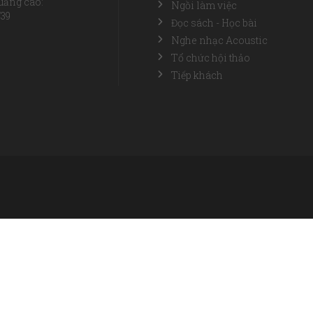
uảng cáo:
Ngồi làm việc
739
Đọc sách - Học bài
Nghe nhạc Acoustic
Tổ chức hội thảo
Tiếp khách