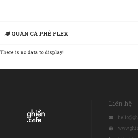
Home
quán cà phê flex
QUÁN CÀ PHÊ FLEX
There is no data to display!
Liên hệ
hello@gh
www.ghie