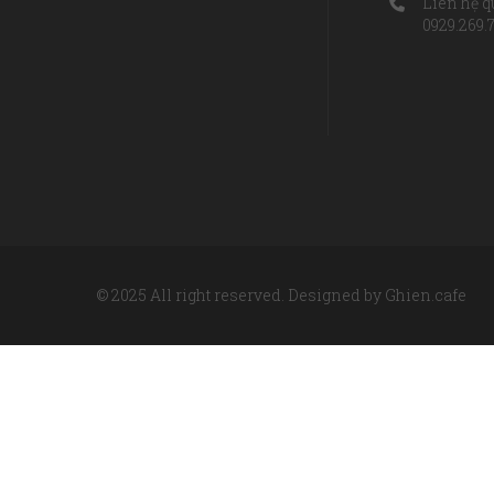
Liên hệ q
0929.269.
© 2025 All right reserved. Designed by Ghien.cafe