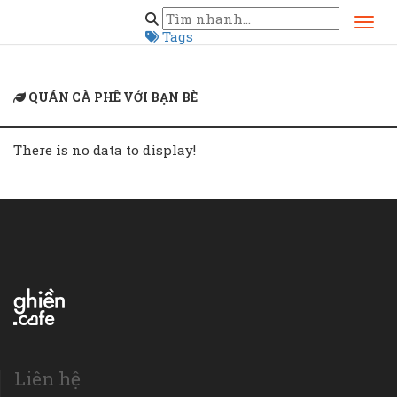
Home
quán cà phê với bạn bè
Tags
QUÁN CÀ PHÊ VỚI BẠN BÈ
There is no data to display!
Liên hệ