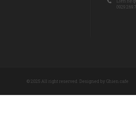
Liên hệ q
0929.269.
© 2025 All right reserved. Designed by Ghien.cafe