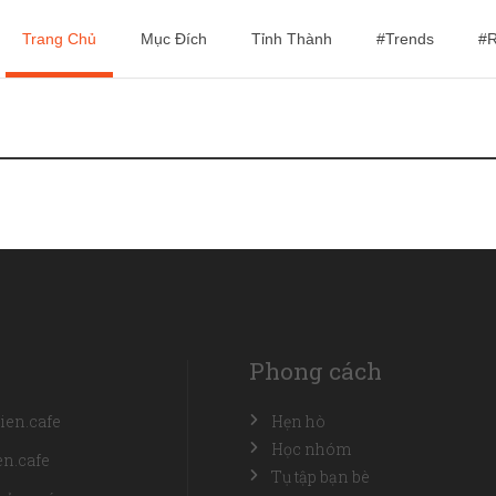
Trang Chủ
Mục Đích
Tỉnh Thành
#Trends
#R
Phong cách
ien.cafe
Hẹn hò
Học nhóm
n.cafe
Tụ tập bạn bè