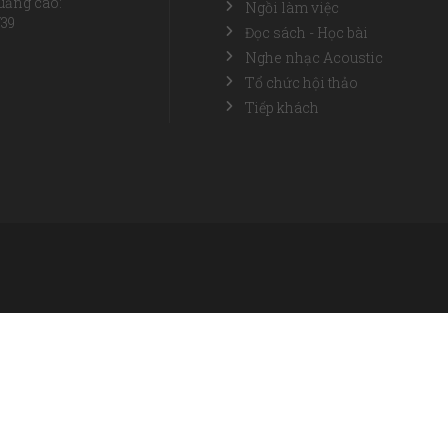
uảng cáo:
Ngồi làm việc
739
Đọc sách - Học bài
Nghe nhạc Acoustic
Tổ chức hội thảo
Tiếp khách