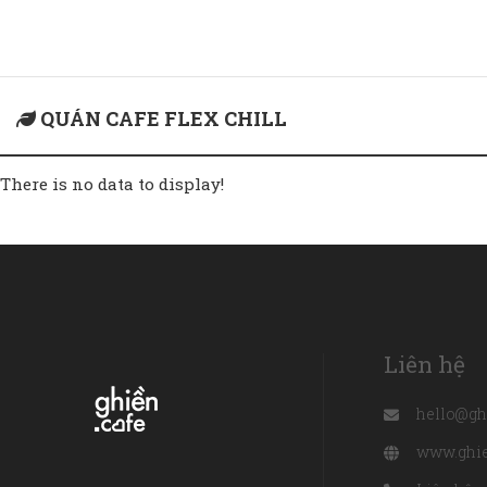
Home
quán cafe flex chill
QUÁN CAFE FLEX CHILL
There is no data to display!
Liên hệ
hello@gh
www.ghie