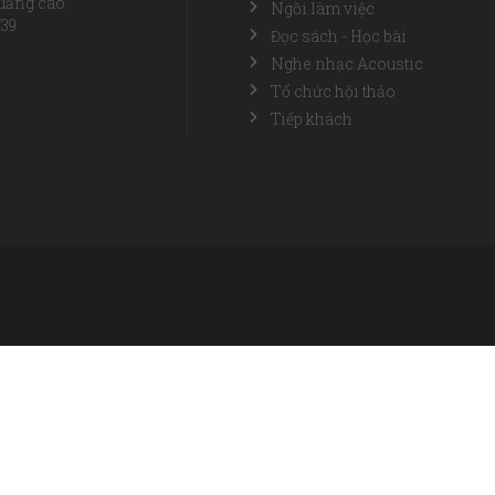
uảng cáo:
Ngồi làm việc
739
Đọc sách - Học bài
Nghe nhạc Acoustic
Tổ chức hội thảo
Tiếp khách