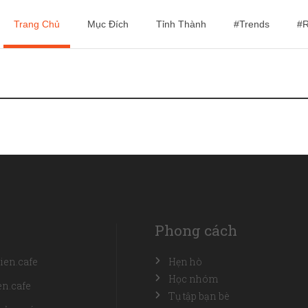
Trang Chủ
Mục Đích
Tỉnh Thành
#Trends
#R
Phong cách
ien.cafe
Hẹn hò
Học nhóm
n.cafe
Tụ tập bạn bè