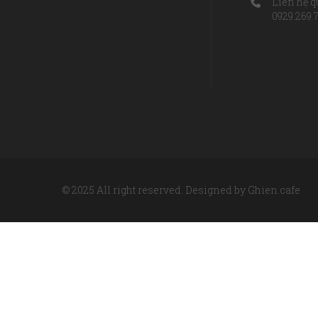
Liên hệ q
0929.269.
© 2025 All right reserved. Designed by Ghien.cafe