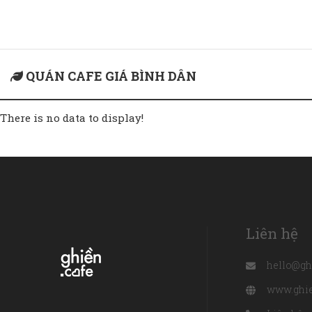
Home
quán cafe giá bình dân
QUÁN CAFE GIÁ BÌNH DÂN
There is no data to display!
Liên hệ
hello@gh
www.ghie