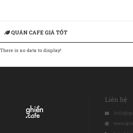
Home
quán cafe giá tốt
QUÁN CAFE GIÁ TỐT
There is no data to display!
Liên hệ
hello@gh
www.ghie