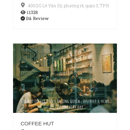
400/2G Lê Văn Sỹ, phường 14, quận 3, TP.HCM
11328
Đã Review
COFFEE HUT