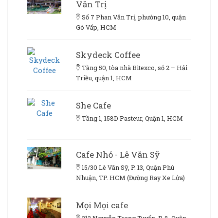
Văn Trị
Số 7 Phan Văn Trị, phường 10, quận
Gò Vấp, HCM
Skydeck Coffee
Tầng 50, tòa nhà Bitexco, số 2 – Hải
Triều, quận 1, HCM
She Cafe
Tầng 1, 158D Pasteur, Quận 1, HCM
Cafe Nhỏ - Lê Văn Sỹ
15/30 Lê Văn Sỹ, P. 13, Quận Phú
Nhuận, TP. HCM (Đường Ray Xe Lửa)
Mọi Mọi cafe
212 Nguyễn Trọng Tuyển, P. 8, Quận