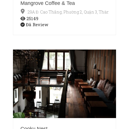
Mangrove Coffee & Tea
29A Đ. Cao Thắng, Phường 2, Quận 3, Thành phố Hồ
25149
Đã Review
Cooku Nest