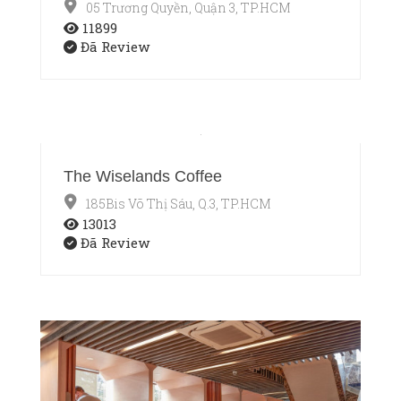
05 Trương Quyền, Quận 3, TP.HCM
11899
Đã Review
The Wiselands Coffee
185Bis Võ Thị Sáu, Q.3, TP.HCM
13013
Đã Review