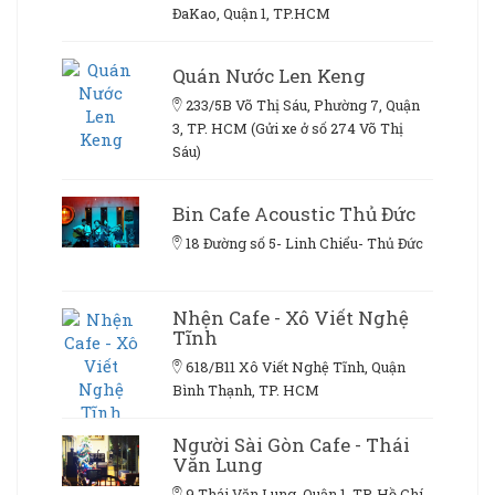
ĐaKao, Quận 1, TP.HCM
Quán Nước Len Keng
233/5B Võ Thị Sáu, Phường 7, Quận
3, TP. HCM (Gửi xe ở số 274 Võ Thị
Sáu)
Bin Cafe Acoustic Thủ Đức
18 Đường số 5- Linh Chiểu- Thủ Đức
Nhện Cafe - Xô Viết Nghệ
Tĩnh
618/B11 Xô Viết Nghệ Tĩnh, Quận
Bình Thạnh, TP. HCM
Người Sài Gòn Cafe - Thái
Văn Lung
9 Thái Văn Lung, Quận 1, TP. Hồ Chí