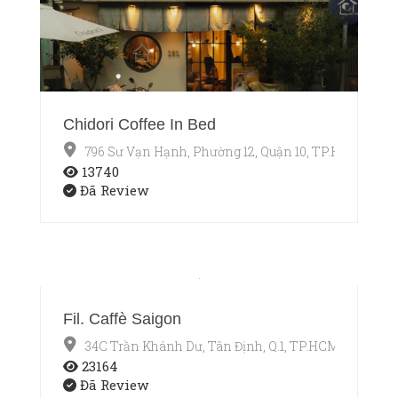
Chidori Coffee In Bed
796 Sư Vạn Hạnh, Phường 12, Quận 10, TP.HCM
13740
Đã Review
Fil. Caffè Saigon
34C Trần Khánh Dư, Tân Định, Q.1, TP.HCM
23164
Đã Review