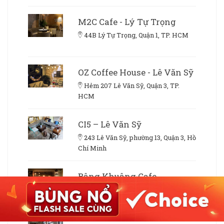
M2C Cafe - Lý Tự Trọng
44B Lý Tự Trọng, Quận 1, TP. HCM
OZ Coffee House - Lê Văn Sỹ
Hẻm 207 Lê Văn Sỹ, Quận 3, TP.
HCM
CI5 – Lê Văn Sỹ
243 Lê Văn Sỹ, phường 13, Quận 3, Hồ
Chí Minh
Bâng Khuâng Cafe
Lầu 2 Chung cư 9 Thái Văn Lung, Q.1,
Hồ Chí Minh