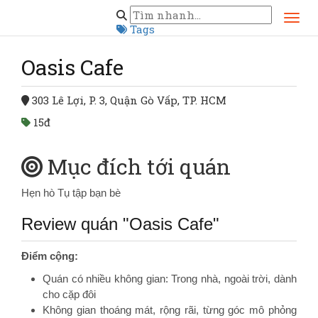
Trang chủ
Hồ Chí Minh
Quận Gò Vấp
Oasis Cafe
Tags
Oasis Cafe
303 Lê Lợi, P. 3, Quận Gò Vấp, TP. HCM
15đ
Mục đích tới quán
Hẹn hò
Tụ tập bạn bè
Review quán "Oasis Cafe"
Điểm cộng:
Quán có nhiều không gian: Trong nhà, ngoài trời, dành
cho cặp đôi
Không gian thoáng mát, rộng rãi, từng góc mô phỏng