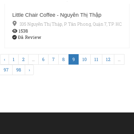
Little Chair Coffee - Nguyễn Thị Thập
335 Nguyễn Thị Thập, P. Tân Phong, Quận 7, TP. HCM
1538
Đã Review
‹
1
2
...
6
7
8
9
10
11
12
...
97
98
›