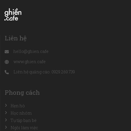
Liên hệ
hello@ghien.cafe
www.ghien.cafe
Liên hệ quảng cáo: 0929.269.739
Phong cách
Hẹn hò
Học nhóm
Tụ tập bạn bè
Ngồi làm việc