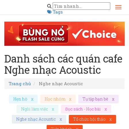
Tags
Danh sách các quán cafe
Nghe nhạc Acoustic
Trang chủ
Nghe nhạc Acoustic
Hẹn hò
x
Học nhóm
x
Tụ tập bạn bè
x
Ngồi làm việc
x
Đọc sách - Học bài
x
Nghe nhạc Acoustic
x
Tổ chức hội thảo
x