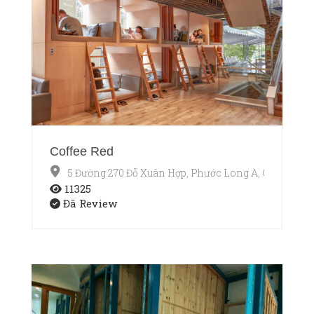
Coffee Red
5 Đường 270 Đỗ Xuân Hợp, Phước Long A, Q9
11325
Đã Review