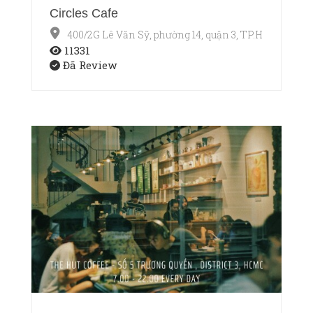
Circles Cafe
400/2G Lê Văn Sỹ, phường 14, quận 3, TP.HCM
11331
Đã Review