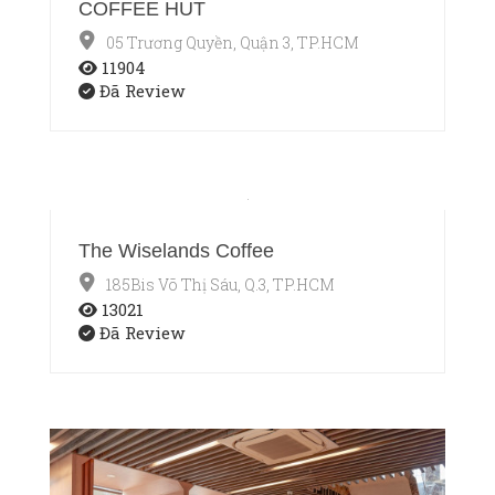
COFFEE HUT
05 Trương Quyền, Quận 3, TP.HCM
11904
Đã Review
The Wiselands Coffee
185Bis Võ Thị Sáu, Q.3, TP.HCM
13021
Đã Review