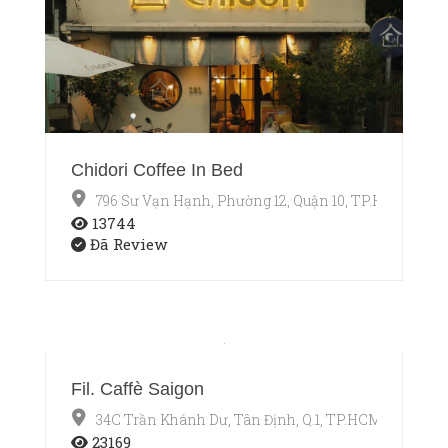
Chidori Coffee In Bed
796 Sư Vạn Hạnh, Phường 12, Quận 10, TP.HCM
13744
Đã Review
Fil. Caffè Saigon
34C Trần Khánh Dư, Tân Định, Q.1, TP.HCM
23169