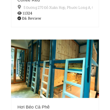
5 Đường 270 Đỗ Xuân Hợp, Phước Long A, Q9
11324
Đã Review
Hơi Béo Cà Phê