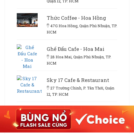
Quận 12, TP. HCM
Thức Coffee - Hoa Hồng
47G Hoa Hồng, Quận Phú Nhuận, TP.
HCM
Ghế Đẩu Cafe - Hoa Mai
28 Hoa Mai, Quận Phú Nhuận, TP.
HCM
Sky 17 Cafe & Restaurant
27 Trường Chinh, P. Tân Thới, Quận
12, TP. HCM
Cafe Comma - Cafe Sách &
Boardgame
653 Lê Văn Lương, P. Tân Phong,
Quận 7, TP. HCM