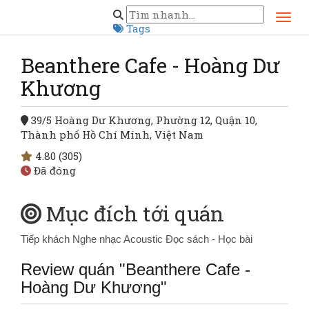
Trang chủ
Hồ Chí Minh
Quận 10
Beanthere Cafe - Hoàng Dư Khương
Tags
Beanthere Cafe - Hoàng Dư
Khương
39/5 Hoàng Dư Khương, Phường 12, Quận 10,
Thành phố Hồ Chí Minh, Việt Nam
4.80
(305)
Đã đóng
Mục đích tới quán
Tiếp khách
Nghe nhạc Acoustic
Đọc sách - Học bài
Review quán "Beanthere Cafe -
Hoàng Dư Khương"