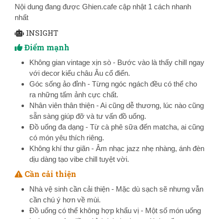
Nội dung đang được Ghien.cafe cập nhật 1 cách nhanh
nhất
INSIGHT
Điểm mạnh
Không gian vintage xịn sò - Bước vào là thấy chill ngay
với decor kiểu châu Âu cổ điển.
Góc sống ảo đỉnh - Từng ngóc ngách đều có thể cho
ra những tấm ảnh cực chất.
Nhân viên thân thiện - Ai cũng dễ thương, lúc nào cũng
sẵn sàng giúp đỡ và tư vấn đồ uống.
Đồ uống đa dạng - Từ cà phê sữa đến matcha, ai cũng
có món yêu thích riêng.
Không khí thư giãn - Âm nhạc jazz nhẹ nhàng, ánh đèn
dịu dàng tạo vibe chill tuyệt vời.
Cần cải thiện
Nhà vệ sinh cần cải thiện - Mặc dù sạch sẽ nhưng vẫn
cần chú ý hơn về mùi.
Đồ uống có thể không hợp khẩu vị - Một số món uống