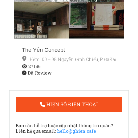
The Yên Concept
Hẻm 100 – 98 Nguyễn Đình Chiểu, P. ĐaKao, Quận 1,
27136
Đã Review
HIỆN SỐ ĐIỆN THOẠI
Bạn cần hỗ trợ hoặc cập nhật thông tin quán?
Liên hệ qua email:
hello@ghien.cafe