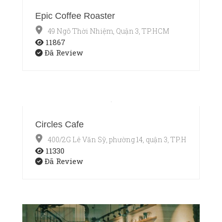
Epic Coffee Roaster
49 Ngô Thời Nhiệm, Quận 3, TP.HCM
11867
Đã Review
Circles Cafe
400/2G Lê Văn Sỹ, phường 14, quận 3, TP.HCM
11330
Đã Review