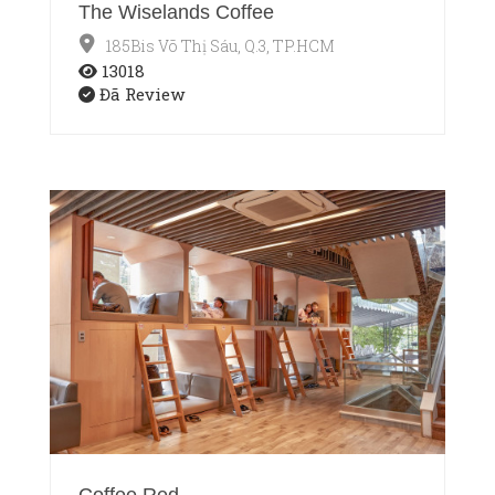
The Wiselands Coffee
185Bis Võ Thị Sáu, Q.3, TP.HCM
13018
Đã Review
Coffee Red