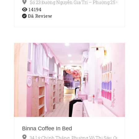
Số 23 Đường Nguyễn Gia Trí – Phường 25 Quận Bìn
14194
Đã Review
Binna Coffee In Bed
34 Lý Chính Thắng, Phường Võ Thị Sáu, Quận 3, Hồ 