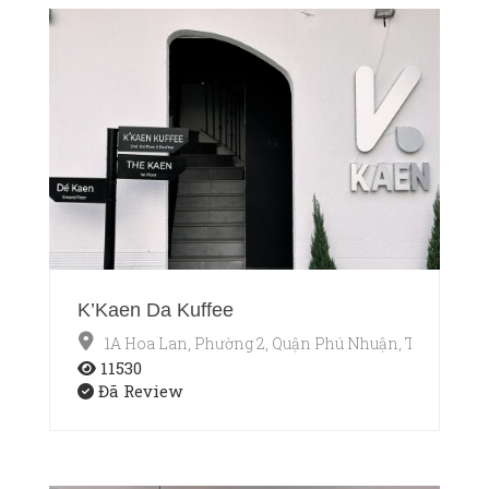
K’Kaen Da Kuffee
1A Hoa Lan, Phường 2, Quận Phú Nhuận, TP.HCM
11530
Đã Review