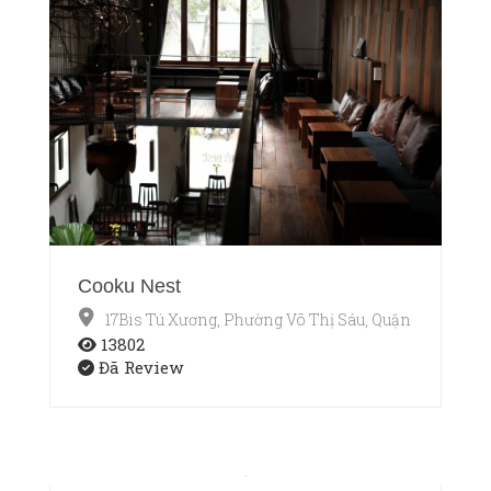
Cooku Nest
17Bis Tú Xương, Phường Võ Thị Sáu, Quận 3, TP.HCM
13802
Đã Review