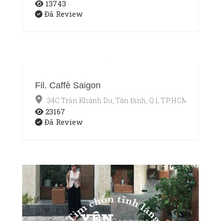
13743
Đã Review
Fil. Caffè Saigon
34C Trần Khánh Dư, Tân Định, Q.1, TP.HCM
23167
Đã Review