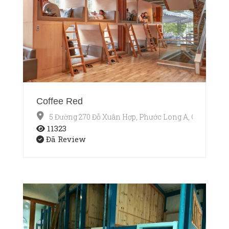
Coffee Red
5 Đường 270 Đỗ Xuân Hợp, Phước Long A, Q9
11323
Đã Review