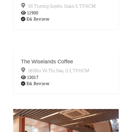
05 Trương Quyền, Quận 3, TP.HCM
11900
Đã Review
The Wiselands Coffee
185Bis Võ Thị Sáu, Q.3, TP.HCM
13017
Đã Review