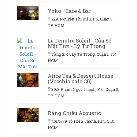
Yoko - Cafe & Bar
22A Nguyễn Thị Diệu, P.6, Quận 3,
TP. HCM
La Fenetre Soleil - Cửa Sổ
Mặt Trời - Lý Tự Trọng
Tầng 2, 44 Lý Tự Trọng, Quận 1, TP.
HCM
Alice Tea & Dessert House
(Vecchio cafe Cũ)
39/3 Phạm Ngọc Thạch, P. 6, Quận 3,
TP. HCM
Ráng Chiều Acoustic
451/17/9 Tô Hiến Thành, P.14, Q.10,
HCM