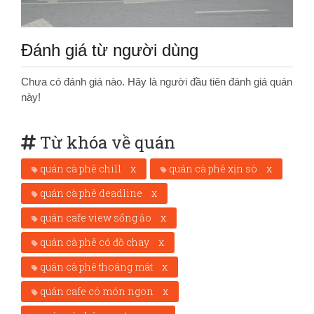
Đánh giá từ người dùng
Chưa có đánh giá nào. Hãy là người đầu tiên đánh giá quán
này!
Từ khóa về quán
quán cà phê chill
x
quán cà phê xịn sò
x
quán cà phê deadline
x
quán cafe view sống ảo
x
quán cà phê có đồ chay
x
quán cà phê thoáng mát
x
quán cafe có món ngon
x