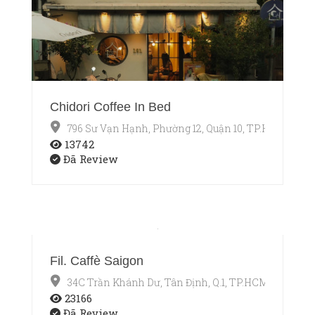
Chidori Coffee In Bed
796 Sư Vạn Hạnh, Phường 12, Quận 10, TP.HCM
13742
Đã Review
Fil. Caffè Saigon
34C Trần Khánh Dư, Tân Định, Q.1, TP.HCM
23166
Đã Review