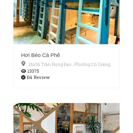
Hơi Béo Cà Phê
261/16 Trần Hưng Đạo , Phường Cô Giang, Quận 1, T
13375
Đã Review