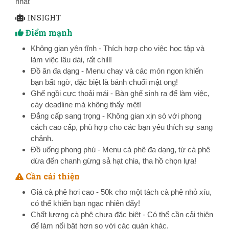
nhất
INSIGHT
Điểm mạnh
Không gian yên tĩnh - Thích hợp cho việc học tập và
làm việc lâu dài, rất chill!
Đồ ăn đa dạng - Menu chay và các món ngon khiến
bạn bất ngờ, đặc biệt là bánh chuối mật ong!
Ghế ngồi cực thoải mái - Bàn ghế sinh ra để làm việc,
cày deadline mà không thấy mệt!
Đẳng cấp sang trọng - Không gian xịn sò với phong
cách cao cấp, phù hợp cho các bạn yêu thích sự sang
chảnh.
Đồ uống phong phú - Menu cà phê đa dạng, từ cà phê
dừa đến chanh gừng sả hạt chia, tha hồ chọn lựa!
Cần cải thiện
Giá cà phê hơi cao - 50k cho một tách cà phê nhỏ xíu,
có thể khiến bạn ngạc nhiên đấy!
Chất lượng cà phê chưa đặc biệt - Có thể cần cải thiện
để làm nổi bật hơn so với các quán khác.