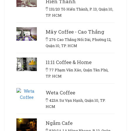
Hiến Thành
131/20 Tô Hiến Thành, P. 13, Quận 10,
TP. HCM
Mây Coffee - Cao Thắng
276 Cao Thắng Nối Dài, Phường 12,
Quận 10, TP. HCM
11:11 Coffee & Home
77 Phạm Văn Xảo, Quận Tân Phú,
TP. HCM
Weta Coffee
423A Sư Vạn Hạnh, Quận 10, TP.
HCM
Ngẫm Cafe
839/1A Lê Hồng Phong, P. 12, Quận