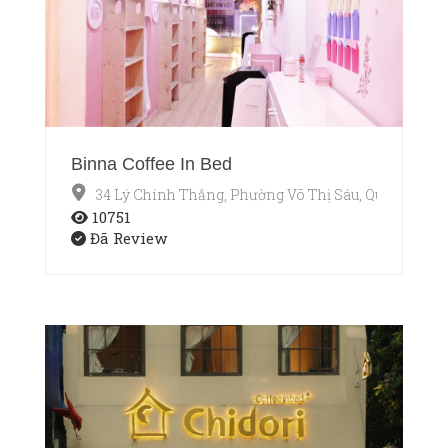
Binna Coffee In Bed
34 Lý Chính Thắng, Phường Võ Thị Sáu, Quận 3, Hồ 
10751
Đã Review