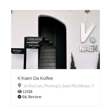
K’Kaen Da Kuffee
1A Hoa Lan, Phường 2, Quận Phú Nhuận, TP.HCM
11528
Đã Review