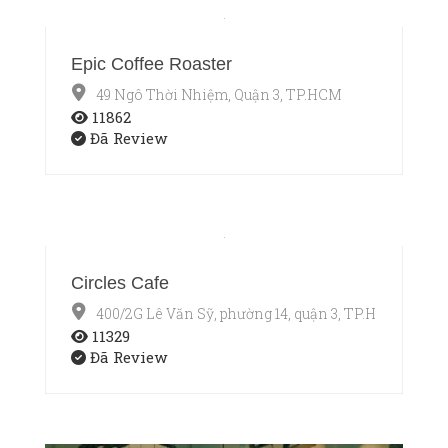
Epic Coffee Roaster
49 Ngô Thời Nhiệm, Quận 3, TP.HCM
11862
Đã Review
Circles Cafe
400/2G Lê Văn Sỹ, phường 14, quận 3, TP.HCM
11329
Đã Review