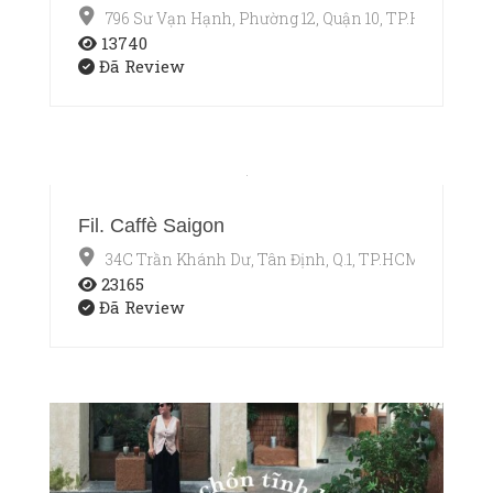
796 Sư Vạn Hạnh, Phường 12, Quận 10, TP.HCM
13740
Đã Review
Fil. Caffè Saigon
34C Trần Khánh Dư, Tân Định, Q.1, TP.HCM
23165
Đã Review