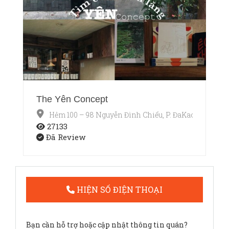
The Yên Concept
Hẻm 100 – 98 Nguyễn Đình Chiểu, P. ĐaKao, Quận 1,
27133
Đã Review
HIỆN SỐ ĐIỆN THOẠI
Bạn cần hỗ trợ hoặc cập nhật thông tin quán?