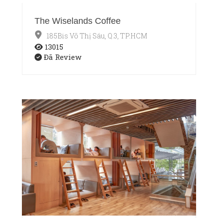
The Wiselands Coffee
185Bis Võ Thị Sáu, Q.3, TP.HCM
13015
Đã Review