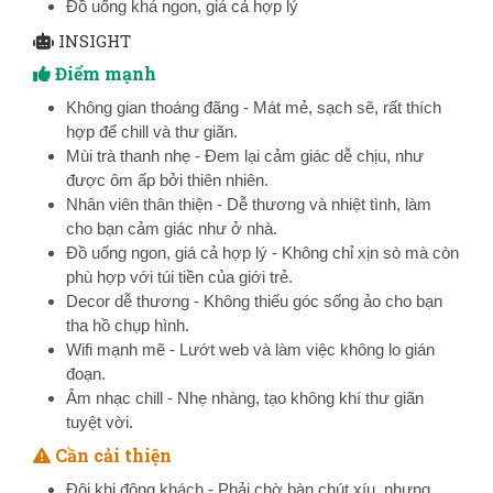
Đồ uống khá ngon, giá cả hợp lý
INSIGHT
Điểm mạnh
Không gian thoáng đãng - Mát mẻ, sạch sẽ, rất thích
hợp để chill và thư giãn.
Mùi trà thanh nhẹ - Đem lại cảm giác dễ chịu, như
được ôm ấp bởi thiên nhiên.
Nhân viên thân thiện - Dễ thương và nhiệt tình, làm
cho bạn cảm giác như ở nhà.
Đồ uống ngon, giá cả hợp lý - Không chỉ xịn sò mà còn
phù hợp với túi tiền của giới trẻ.
Decor dễ thương - Không thiếu góc sống ảo cho bạn
tha hồ chụp hình.
Wifi mạnh mẽ - Lướt web và làm việc không lo gián
đoạn.
Âm nhạc chill - Nhẹ nhàng, tạo không khí thư giãn
tuyệt vời.
Cần cải thiện
Đôi khi đông khách - Phải chờ bàn chút xíu, nhưng