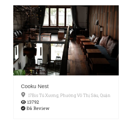
Cooku Nest
17Bis Tú Xương, Phường Võ Thị Sáu, Quận 3, TP.HCM
13792
Đã Review