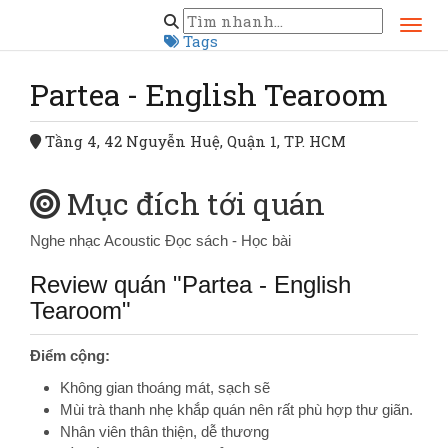
Trang chủ
Hồ Chí Minh
Quận 1
Partea - English Tearoom
Tags
Partea - English Tearoom
Tầng 4, 42 Nguyễn Huệ, Quận 1, TP. HCM
Mục đích tới quán
Nghe nhạc Acoustic
Đọc sách - Học bài
Review quán "Partea - English
Tearoom"
Điểm cộng:
Không gian thoáng mát, sạch sẽ
Mùi trà thanh nhẹ khắp quán nên rất phù hợp thư giãn.
Nhân viên thân thiện, dễ thương