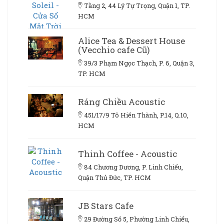
Tầng 2, 44 Lý Tự Trọng, Quận 1, TP.
HCM
Alice Tea & Dessert House
(Vecchio cafe Cũ)
39/3 Phạm Ngọc Thạch, P. 6, Quận 3,
TP. HCM
Ráng Chiều Acoustic
451/17/9 Tô Hiến Thành, P.14, Q.10,
HCM
Thinh Coffee - Acoustic
84 Chương Dương, P. Linh Chiểu,
Quận Thủ Đức, TP. HCM
JB Stars Cafe
29 Đường Số 5, Phường Linh Chiểu,