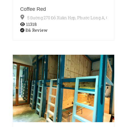
Coffee Red
5 Đường 270 Đỗ Xuân Hợp, Phước Long A, Q9
11318
Đã Review