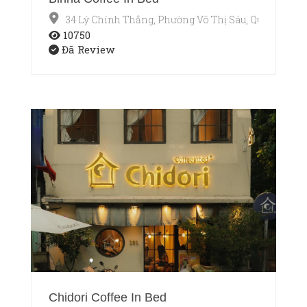
34 Lý Chính Thắng, Phường Võ Thị Sáu, Quận 3, Hồ 
10750
Đã Review
Chidori Coffee In Bed