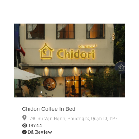
Chidori Coffee In Bed
796 Sư Vạn Hạnh, Phường 12, Quận 10, TP.HCM
13744
Đã Review