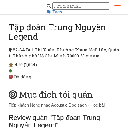
Trang chủ
Hồ Chí Minh
Tập đoàn Trung Nguyên Legend
Tags
Tập đoàn Trung Nguyên
Legend
82-84 Bùi Thị Xuân, Phường Phạm Ngũ Lão, Quận
1, Thành phố Hồ Chí Minh 70000, Vietnam
4.10
(1,624)
Đã đóng
Mục đích tới quán
Tiếp khách
Nghe nhạc Acoustic
Đọc sách - Học bài
Review quán "Tập đoàn Trung
Nguyên Legend"