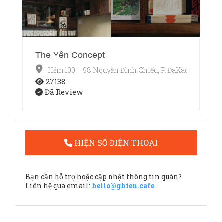
The Yên Concept
Hẻm 100 – 98 Nguyễn Đình Chiểu, P. ĐaKao, Quận 1,
27138
Đã Review
HIỆN SỐ ĐIỆN THOẠI
Bạn cần hỗ trợ hoặc cập nhật thông tin quán?
Liên hệ qua email:
hello@ghien.cafe