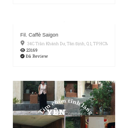
Fil. Caffè Saigon
34C Trần Khánh Dư, Tân Định, Q.1, TP.HCM
23169
Đã Review