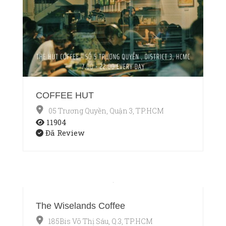
COFFEE HUT
05 Trương Quyền, Quận 3, TP.HCM
11904
Đã Review
The Wiselands Coffee
185Bis Võ Thị Sáu, Q.3, TP.HCM