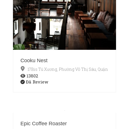
Cooku Nest
17Bis Tú Xương, Phường Võ Thị Sáu, Quận 3, TP.HCM
13802
Đã Review
Epic Coffee Roaster