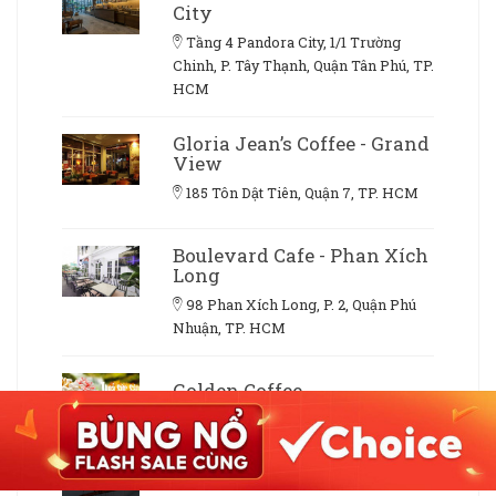
City
Tầng 4 Pandora City, 1/1 Trường
Chinh, P. Tây Thạnh, Quận Tân Phú, TP.
HCM
Gloria Jean’s Coffee - Grand
View
185 Tôn Dật Tiên, Quận 7, TP. HCM
Boulevard Cafe - Phan Xích
Long
98 Phan Xích Long, P. 2, Quận Phú
Nhuận, TP. HCM
Golden Coffee
CV Phần Mềm Quang Trung, Tô Ký,
Quận 12, TP. HCM