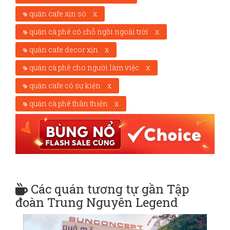
quán cafe xịn sò
x
quán cà phê có chỗ ngồi ngoài trời
x
quán cafe decor xịn
x
quán cà phê cho người làm việc
x
quán cafe có sự kiện
x
quán cà phê thân thiện
x
Các quán tương tự gần Tập
đoàn Trung Nguyên Legend