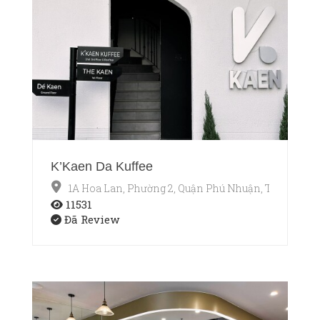
K’Kaen Da Kuffee
1A Hoa Lan, Phường 2, Quận Phú Nhuận, TP.HCM
11531
Đã Review