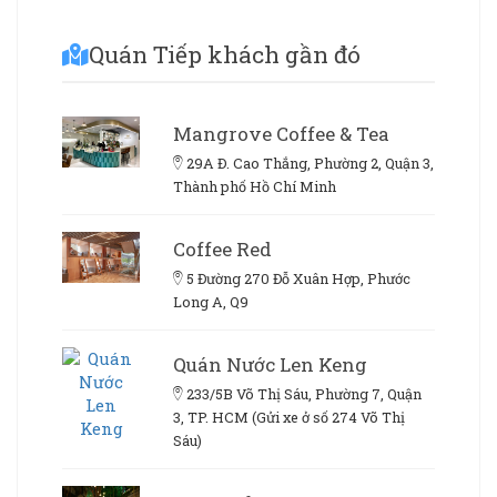
Quán Tiếp khách gần đó
Mangrove Coffee & Tea
29A Đ. Cao Thắng, Phường 2, Quận 3,
Thành phố Hồ Chí Minh
Coffee Red
5 Đường 270 Đỗ Xuân Hợp, Phước
Long A, Q9
Quán Nước Len Keng
233/5B Võ Thị Sáu, Phường 7, Quận
3, TP. HCM (Gửi xe ở số 274 Võ Thị
Sáu)