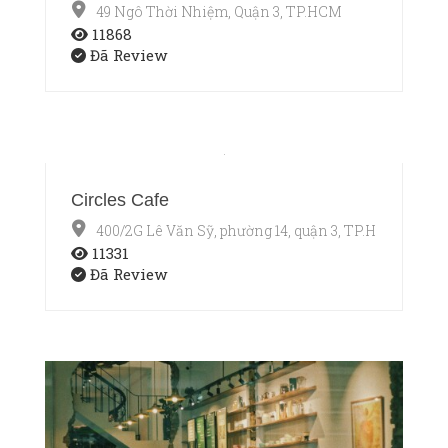
49 Ngô Thời Nhiệm, Quận 3, TP.HCM
11868
Đã Review
Circles Cafe
400/2G Lê Văn Sỹ, phường 14, quận 3, TP.HCM
11331
Đã Review