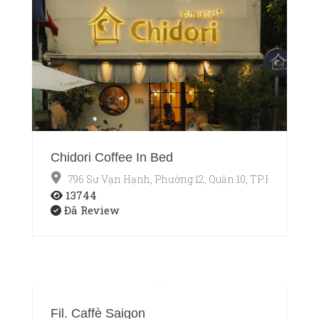
Chidori Coffee In Bed
796 Sư Vạn Hạnh, Phường 12, Quận 10, TP.HCM
13744
Đã Review
Fil. Caffè Saigon