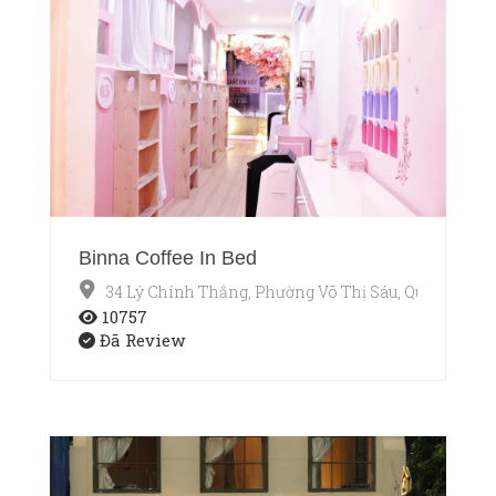
Binna Coffee In Bed
34 Lý Chính Thắng, Phường Võ Thị Sáu, Quận 3, Hồ 
10757
Đã Review