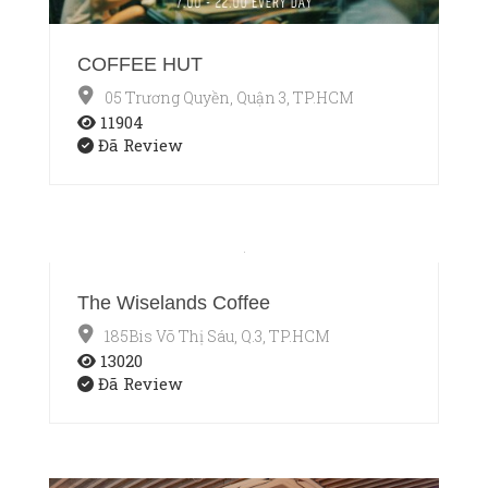
COFFEE HUT
05 Trương Quyền, Quận 3, TP.HCM
11904
Đã Review
The Wiselands Coffee
185Bis Võ Thị Sáu, Q.3, TP.HCM
13020
Đã Review