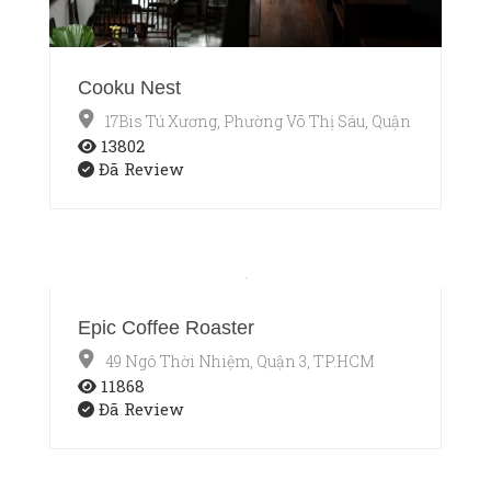
Cooku Nest
17Bis Tú Xương, Phường Võ Thị Sáu, Quận 3, TP.HCM
13802
Đã Review
Epic Coffee Roaster
49 Ngô Thời Nhiệm, Quận 3, TP.HCM
11868
Đã Review