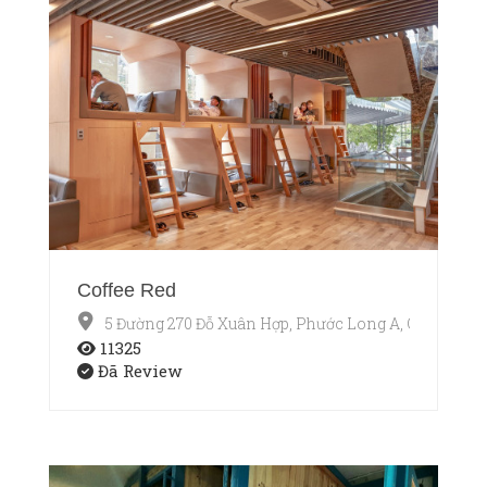
Coffee Red
5 Đường 270 Đỗ Xuân Hợp, Phước Long A, Q9
11325
Đã Review