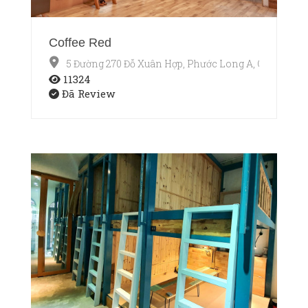
Coffee Red
5 Đường 270 Đỗ Xuân Hợp, Phước Long A, Q9
11324
Đã Review