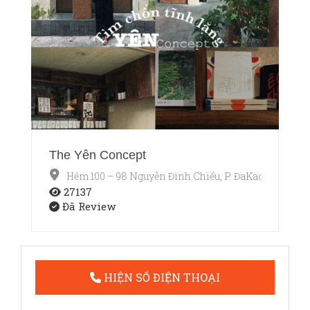
The Yên Concept
Hẻm 100 – 98 Nguyễn Đình Chiểu, P. ĐaKao, Quận 1,
27137
Đã Review
HIỆN SỐ ĐIỆN THOẠI