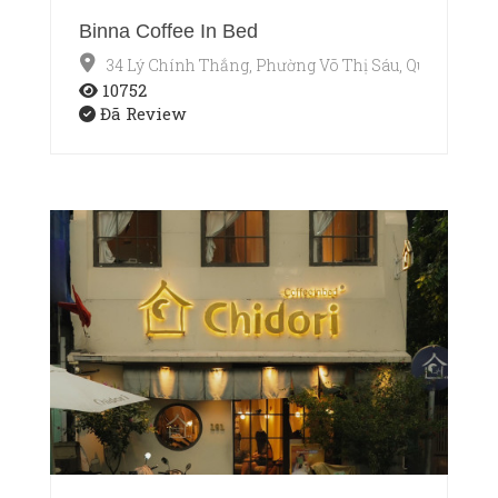
Binna Coffee In Bed
34 Lý Chính Thắng, Phường Võ Thị Sáu, Quận 3, Hồ 
10752
Đã Review