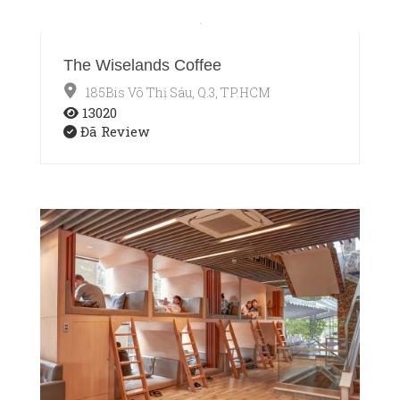
The Wiselands Coffee
185Bis Võ Thị Sáu, Q.3, TP.HCM
13020
Đã Review