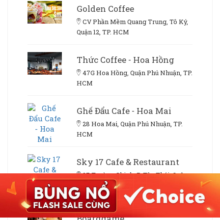
Golden Coffee
CV Phần Mềm Quang Trung, Tô Ký,
Quận 12, TP. HCM
Thức Coffee - Hoa Hồng
47G Hoa Hồng, Quận Phú Nhuận, TP.
HCM
Ghế Đẩu Cafe - Hoa Mai
28 Hoa Mai, Quận Phú Nhuận, TP.
HCM
Sky 17 Cafe & Restaurant
27 Trường Chinh, P. Tân Thới, Quận
12, TP. HCM
Cafe Comma - Cafe Sách &
Boardgame