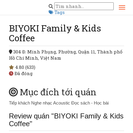
Trang chủ
Hồ Chí Minh
Quận 11
BIYOKI Family & Kids Coffee
Tags
BIYOKI Family & Kids
Coffee
304 Đ. Minh Phụng, Phường, Quận 11, Thành phố
Hồ Chí Minh, Việt Nam
4.80
(633)
Đã đóng
Mục đích tới quán
Tiếp khách
Nghe nhạc Acoustic
Đọc sách - Học bài
Review quán "BIYOKI Family & Kids
Coffee"