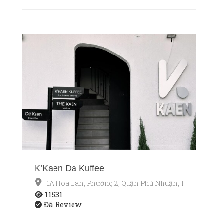
K’Kaen Da Kuffee
1A Hoa Lan, Phường 2, Quận Phú Nhuận, TP.HCM
11531
Đã Review