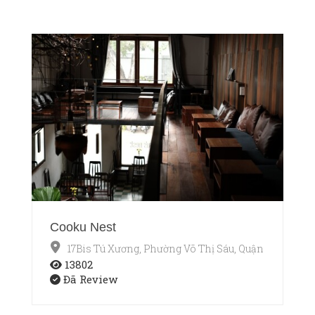
Cooku Nest
17Bis Tú Xương, Phường Võ Thị Sáu, Quận 3, TP.HCM
13802
Đã Review