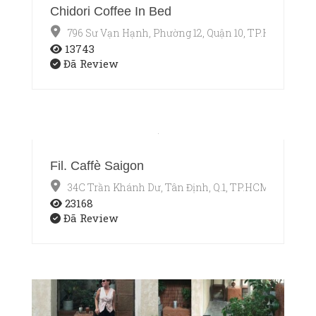
Chidori Coffee In Bed
796 Sư Vạn Hạnh, Phường 12, Quận 10, TP.HCM
13743
Đã Review
Fil. Caffè Saigon
34C Trần Khánh Dư, Tân Định, Q.1, TP.HCM
23168
Đã Review