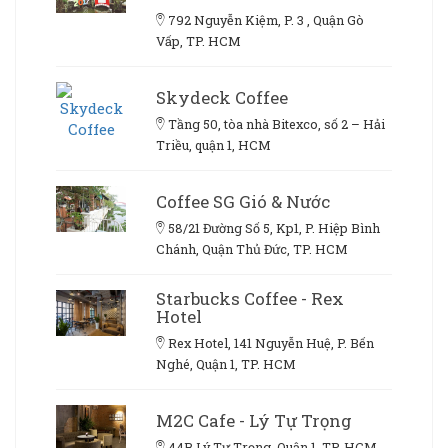
792 Nguyễn Kiệm, P. 3 , Quận Gò
Vấp, TP. HCM
Skydeck Coffee
Tầng 50, tòa nhà Bitexco, số 2 – Hải
Triều, quận 1, HCM
Coffee SG Gió & Nước
58/21 Đường Số 5, Kp1, P. Hiệp Bình
Chánh, Quận Thủ Đức, TP. HCM
Starbucks Coffee - Rex
Hotel
Rex Hotel, 141 Nguyễn Huệ, P. Bến
Nghé, Quận 1, TP. HCM
M2C Cafe - Lý Tự Trọng
44B Lý Tự Trọng, Quận 1, TP. HCM