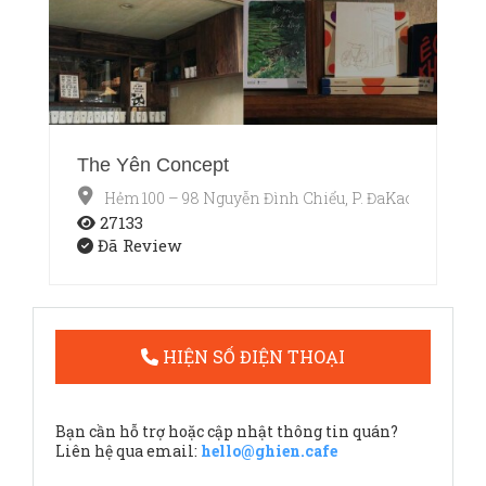
The Yên Concept
Hẻm 100 – 98 Nguyễn Đình Chiểu, P. ĐaKao, Quận 1,
27133
Đã Review
HIỆN SỐ ĐIỆN THOẠI
Bạn cần hỗ trợ hoặc cập nhật thông tin quán?
Liên hệ qua email:
hello@ghien.cafe