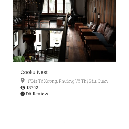
Cooku Nest
17Bis Tú Xương, Phường Võ Thị Sáu, Quận 3, TP.HCM
13792
Đã Review