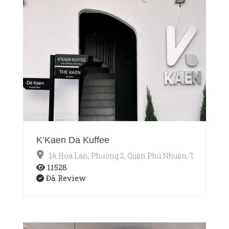
K’Kaen Da Kuffee
1A Hoa Lan, Phường 2, Quận Phú Nhuận, TP.HCM
11528
Đã Review