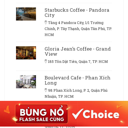
Starbucks Coffee - Pandora
City
Tầng 4 Pandora City, 1/1 Trường
Chinh, P. Tây Thạnh, Quận Tân Phú, TP.
HCM
Gloria Jean’s Coffee - Grand
View
185 Tôn Dật Tiên, Quận 7, TP. HCM
Boulevard Cafe - Phan Xích
Long
98 Phan Xích Long, P. 2, Quận Phú
Nhuận, TP. HCM
Golden Coffee
CV Phần Mềm Quang Trung, Tô Ký,
Quận 12, TP. HCM