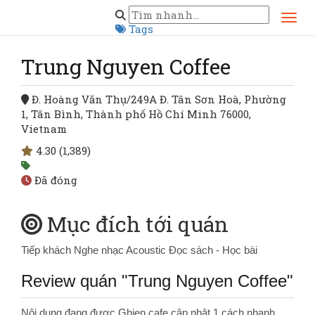
Trang chủ
Hồ Chí Minh
Trung Nguyen Coffee
Tags
Trung Nguyen Coffee
Đ. Hoàng Văn Thụ/249A Đ. Tân Sơn Hoà, Phường
1, Tân Bình, Thành phố Hồ Chí Minh 76000,
Vietnam
4.30
(1,389)
Đã đóng
Mục đích tới quán
Tiếp khách
Nghe nhạc Acoustic
Đọc sách - Học bài
Review quán "Trung Nguyen Coffee"
Nội dung đang được Ghien.cafe cập nhật 1 cách nhanh