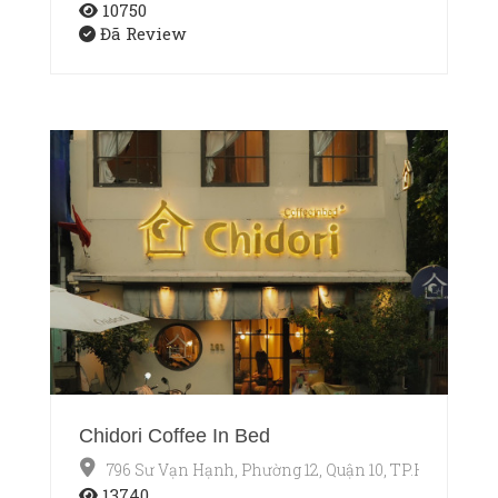
10750
Đã Review
Chidori Coffee In Bed
796 Sư Vạn Hạnh, Phường 12, Quận 10, TP.HCM
13740