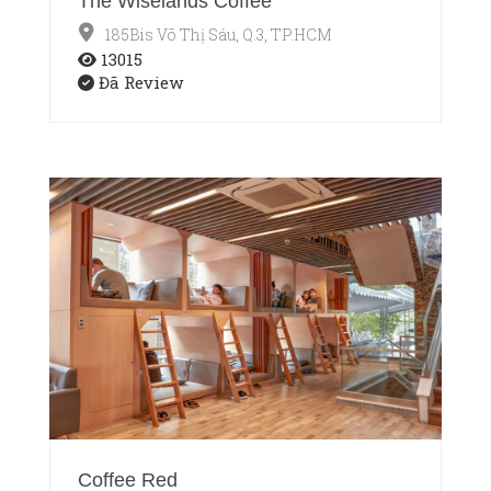
The Wiselands Coffee
185Bis Võ Thị Sáu, Q.3, TP.HCM
13015
Đã Review
Coffee Red