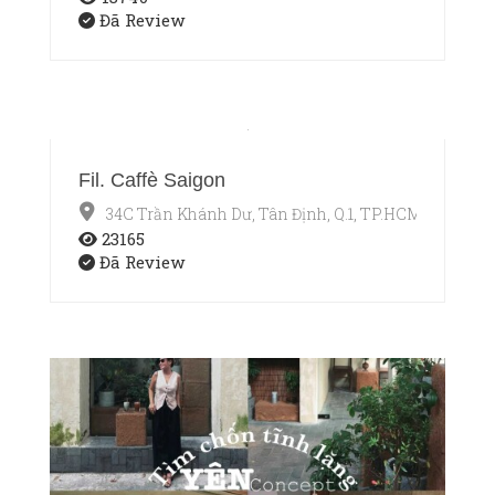
Đã Review
Fil. Caffè Saigon
34C Trần Khánh Dư, Tân Định, Q.1, TP.HCM
23165
Đã Review