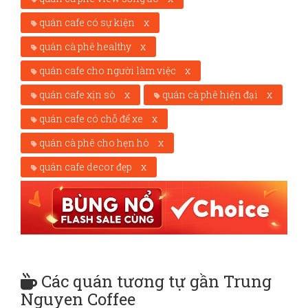
quán cafe có sự kiện
x
quán cà phê healthy
x
quán cafe cho người làm việc
x
quán cafe xịn sò
x
quán cà phê hiện đại
x
quán cafe có chỗ để xe
x
quán cà phê cho hẹn hò
x
quán cafe decor đẹp
x
Các quán tương tự gần Trung
Nguyen Coffee