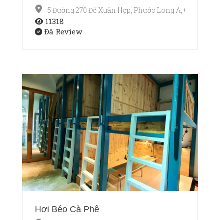
5 Đường 270 Đỗ Xuân Hợp, Phước Long A, Q9
11318
Đã Review
Hơi Béo Cà Phê