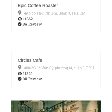
Epic Coffee Roaster
49 Ngô Thời Nhiệm, Quận 3, TP.HCM
11862
Đã Review
Circles Cafe
400/2G Lê Văn Sỹ, phường 14, quận 3, TP.HCM
11329
Đã Review