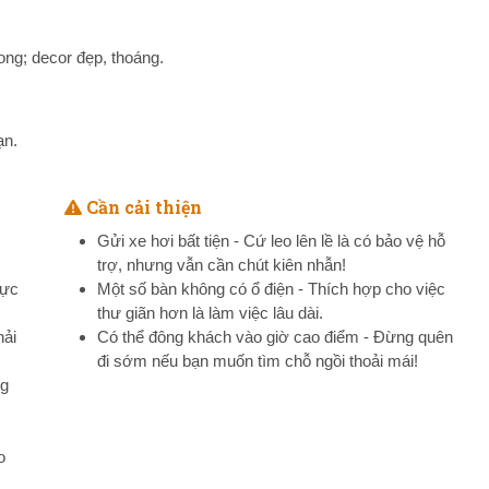
ong; decor đẹp, thoáng.
ạn.
Cần cải thiện
Gửi xe hơi bất tiện - Cứ leo lên lề là có bảo vệ hỗ
trợ, nhưng vẫn cần chút kiên nhẫn!
cực
Một số bàn không có ổ điện - Thích hợp cho việc
thư giãn hơn là làm việc lâu dài.
hải
Có thể đông khách vào giờ cao điểm - Đừng quên
đi sớm nếu bạn muốn tìm chỗ ngồi thoải mái!
ng
o