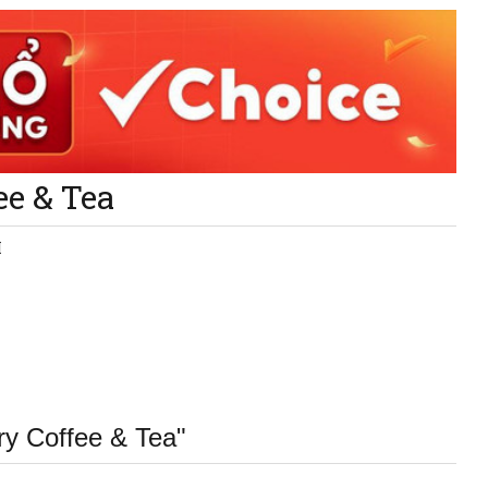
ee & Tea
M
ry Coffee & Tea"