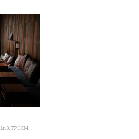
uận 3, TP.HCM