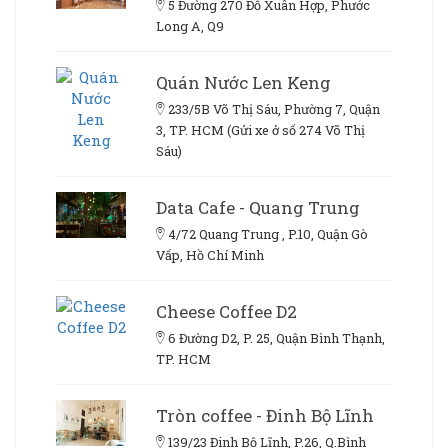
5 Đường 270 Đỗ Xuân Hợp, Phước
Long A, Q9
Quán Nước Len Keng
233/5B Võ Thị Sáu, Phường 7, Quận
3, TP. HCM (Gửi xe ở số 274 Võ Thị
Sáu)
Data Cafe - Quang Trung
4/72 Quang Trung , P.10, Quận Gò
Vấp, Hồ Chí Minh
Cheese Coffee D2
6 Đường D2, P. 25, Quận Bình Thạnh,
TP. HCM
Tròn coffee - Đinh Bộ Lĩnh
139/23 Đinh Bộ Lĩnh, P.26, Q.Bình