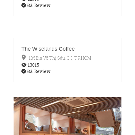
Đã Review
The Wiselands Coffee
185Bis Võ Thị Sáu, Q.3, TP.HCM
13015
Đã Review