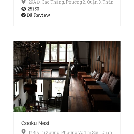
29A Đ. Cao Thắng, Phường 2, Quận 3, Thành phố Hồ
25150
Đã Review
Cooku Nest
17Bis Tú Xương, Phường Võ Thị Sáu, Quận 3, TP.HCM