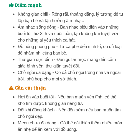
Điểm mạnh
Không gian chill - Rộng rãi, thoáng đãng, lý tưởng để tụ
tập bạn bè và tận hưởng âm nhạc.
Âm nhạc sống động - Ban nhạc biểu diễn vào những
buổi tối thứ 3, 5 và cuối tuần, tạo không khí tuyệt vời
cho những ai yêu thích ca hát.
Đồ uống phong phú - Từ cà phê đến sinh tố, có đủ loại
để nhâm nhi cùng bạn bè.
Thư giãn cực đỉnh - Đàn guitar mộc mang đến cảm
giác bình yên, thư giãn tuyệt đối.
Chỗ ngồi đa dạng - Có cả chỗ ngồi trong nhà và ngoài
trời, phù hợp cho mọi sở thích.
Cần cải thiện
Hơi ồn vào buổi tối - Nếu bạn muốn yên tĩnh, có thể
khó tìm được không gian riêng tư.
Đôi khi đông khách - Nên đến sớm nếu bạn muốn tìm
chỗ ngồi đẹp.
Menu chưa đa dạng - Có thể cải thiện thêm nhiều món
ăn nhẹ để ăn kèm với đồ uống.