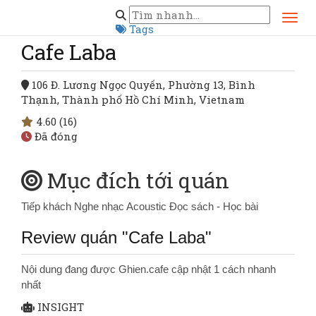
Trang chủ
Hồ Chí Minh
Cafe Laba
Tags
Cafe Laba
106 Đ. Lương Ngọc Quyến, Phường 13, Bình
Thạnh, Thành phố Hồ Chí Minh, Vietnam
4.60
(16)
Đã đóng
Mục đích tới quán
Tiếp khách
Nghe nhạc Acoustic
Đọc sách - Học bài
Review quán "Cafe Laba"
Nội dung đang được Ghien.cafe cập nhật 1 cách nhanh
nhất
INSIGHT