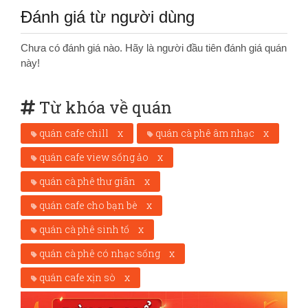
Đánh giá từ người dùng
Chưa có đánh giá nào. Hãy là người đầu tiên đánh giá quán
này!
Từ khóa về quán
quán cafe chill
x
quán cà phê âm nhạc
x
quán cafe view sống ảo
x
quán cà phê thư giãn
x
quán cafe cho bạn bè
x
quán cà phê sinh tố
x
quán cà phê có nhạc sống
x
quán cafe xịn sò
x