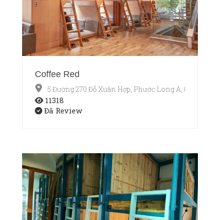
Coffee Red
5 Đường 270 Đỗ Xuân Hợp, Phước Long A, Q9
11318
Đã Review