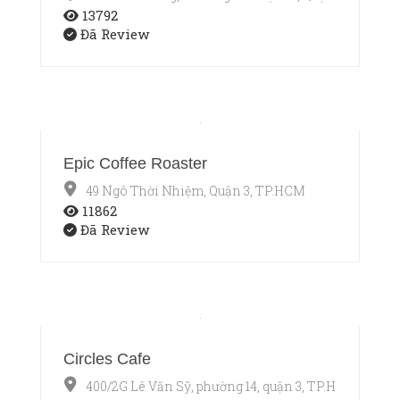
13792
Đã Review
Epic Coffee Roaster
49 Ngô Thời Nhiệm, Quận 3, TP.HCM
11862
Đã Review
Circles Cafe
400/2G Lê Văn Sỹ, phường 14, quận 3, TP.HCM