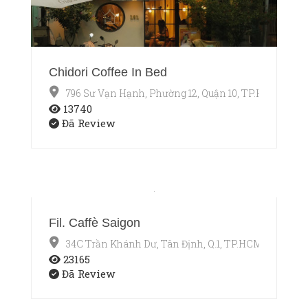
Chidori Coffee In Bed
796 Sư Vạn Hạnh, Phường 12, Quận 10, TP.HCM
13740
Đã Review
Fil. Caffè Saigon
34C Trần Khánh Dư, Tân Định, Q.1, TP.HCM
23165
Đã Review