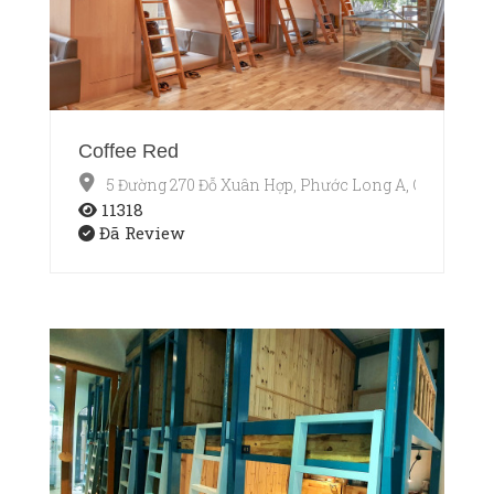
Coffee Red
5 Đường 270 Đỗ Xuân Hợp, Phước Long A, Q9
11318
Đã Review