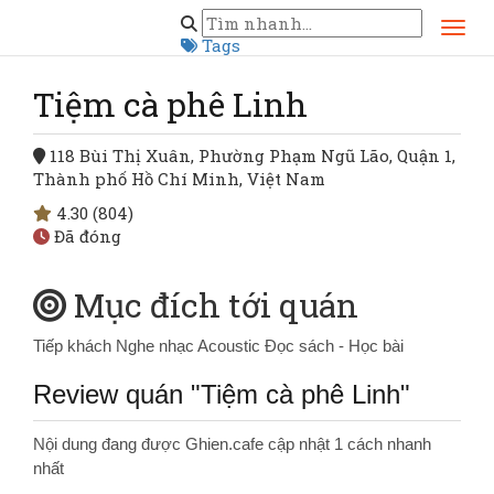
Trang chủ
Hồ Chí Minh
Quận 1
Tiệm cà phê Linh
Tags
Tiệm cà phê Linh
118 Bùi Thị Xuân, Phường Phạm Ngũ Lão, Quận 1,
Thành phố Hồ Chí Minh, Việt Nam
4.30
(804)
Đã đóng
Mục đích tới quán
Tiếp khách
Nghe nhạc Acoustic
Đọc sách - Học bài
Review quán "Tiệm cà phê Linh"
Nội dung đang được Ghien.cafe cập nhật 1 cách nhanh
nhất