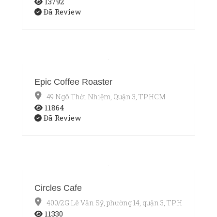
13792
Đã Review
Epic Coffee Roaster
49 Ngô Thời Nhiệm, Quận 3, TP.HCM
11864
Đã Review
Circles Cafe
400/2G Lê Văn Sỹ, phường 14, quận 3, TP.HCM
11330