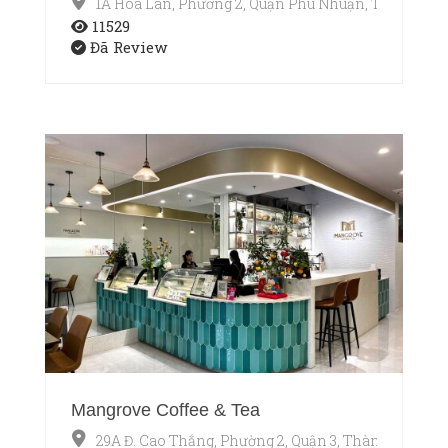
1A Hoa Lan, Phường 2, Quận Phú Nhuận, TP.HCM
11529
Đã Review
Mangrove Coffee & Tea
29A Đ. Cao Thắng, Phường 2, Quận 3, Thành phố Hồ