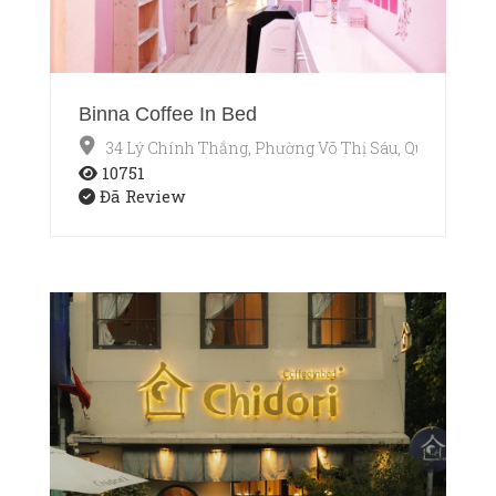
Binna Coffee In Bed
34 Lý Chính Thắng, Phường Võ Thị Sáu, Quận 3, Hồ 
10751
Đã Review