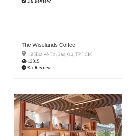
Đã Review
The Wiselands Coffee
185Bis Võ Thị Sáu, Q.3, TP.HCM
13015
Đã Review