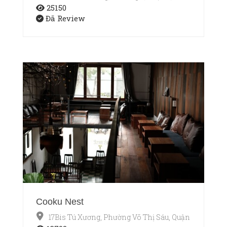
25150
Đã Review
Cooku Nest
17Bis Tú Xương, Phường Võ Thị Sáu, Quận 3, TP.HCM