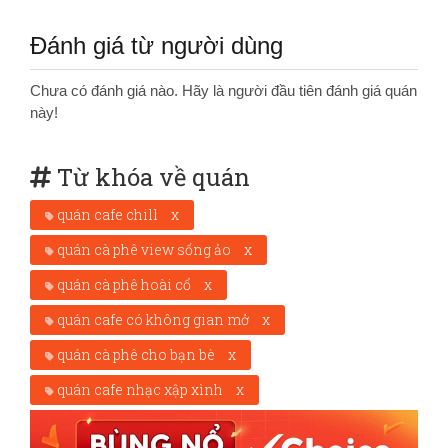
Đánh giá từ người dùng
Chưa có đánh giá nào. Hãy là người đầu tiên đánh giá quán
này!
Từ khóa về quán
quán cafe chill
x
quán cà phê view sống ảo
x
quán cà phê hoài cổ
x
quán cafe có không gian mở
x
quán cà phê cho bạn bè
x
quán cafe nhạc xập xình
x