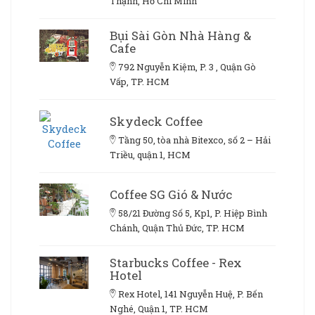
Thạnh, Hồ Chí Minh
Bụi Sài Gòn Nhà Hàng &
Cafe
792 Nguyễn Kiệm, P. 3 , Quận Gò
Vấp, TP. HCM
Skydeck Coffee
Tầng 50, tòa nhà Bitexco, số 2 – Hải
Triều, quận 1, HCM
Coffee SG Gió & Nước
58/21 Đường Số 5, Kp1, P. Hiệp Bình
Chánh, Quận Thủ Đức, TP. HCM
Starbucks Coffee - Rex
Hotel
Rex Hotel, 141 Nguyễn Huệ, P. Bến
Nghé, Quận 1, TP. HCM