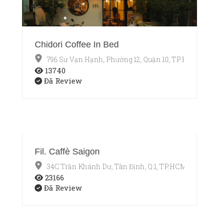
Chidori Coffee In Bed
796 Sư Vạn Hạnh, Phường 12, Quận 10, TP.HCM
13740
Đã Review
Fil. Caffè Saigon
34C Trần Khánh Dư, Tân Định, Q.1, TP.HCM
23166
Đã Review