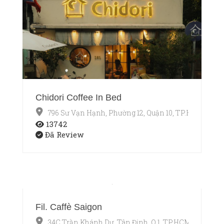
Chidori Coffee In Bed
796 Sư Vạn Hạnh, Phường 12, Quận 10, TP.HCM
13742
Đã Review
Fil. Caffè Saigon
34C Trần Khánh Dư, Tân Định, Q.1, TP.HCM