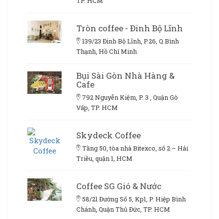
TP. HCM
Tròn coffee - Đinh Bộ Lĩnh
139/23 Đinh Bộ Lĩnh, P.26, Q.Bình
Thạnh, Hồ Chí Minh
Bụi Sài Gòn Nhà Hàng &
Cafe
792 Nguyễn Kiệm, P. 3 , Quận Gò
Vấp, TP. HCM
Skydeck Coffee
Tầng 50, tòa nhà Bitexco, số 2 – Hải
Triều, quận 1, HCM
Coffee SG Gió & Nước
58/21 Đường Số 5, Kp1, P. Hiệp Bình
Chánh, Quận Thủ Đức, TP. HCM