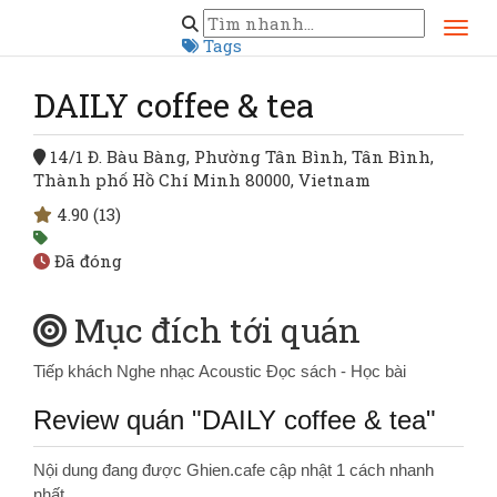
Trang chủ
Hồ Chí Minh
DAILY coffee & tea
Tags
DAILY coffee & tea
14/1 Đ. Bàu Bàng, Phường Tân Bình, Tân Bình,
Thành phố Hồ Chí Minh 80000, Vietnam
4.90
(13)
Đã đóng
Mục đích tới quán
Tiếp khách
Nghe nhạc Acoustic
Đọc sách - Học bài
Review quán "DAILY coffee & tea"
Nội dung đang được Ghien.cafe cập nhật 1 cách nhanh
nhất