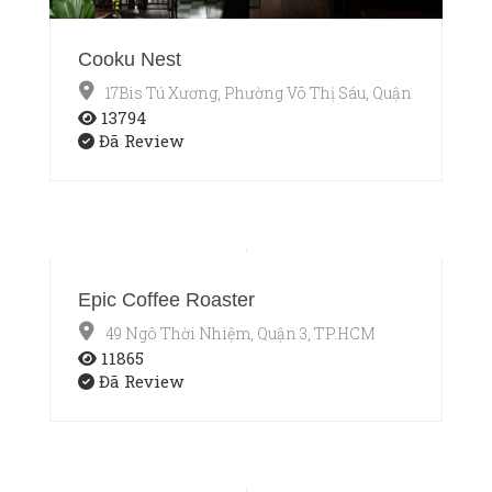
Cooku Nest
17Bis Tú Xương, Phường Võ Thị Sáu, Quận 3, TP.HCM
13794
Đã Review
Epic Coffee Roaster
49 Ngô Thời Nhiệm, Quận 3, TP.HCM
11865
Đã Review