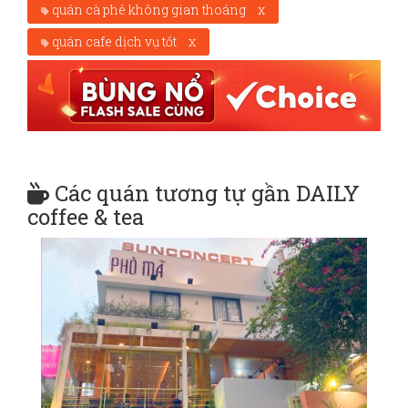
quán cà phê không gian thoáng
x
quán cafe dịch vụ tốt
x
Các quán tương tự gần DAILY
coffee & tea