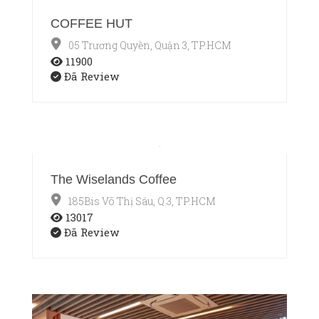
COFFEE HUT
05 Trương Quyền, Quận 3, TP.HCM
11900
Đã Review
The Wiselands Coffee
185Bis Võ Thị Sáu, Q.3, TP.HCM
13017
Đã Review