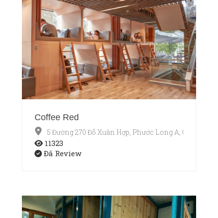
Coffee Red
5 Đường 270 Đỗ Xuân Hợp, Phước Long A, Q9
11323
Đã Review