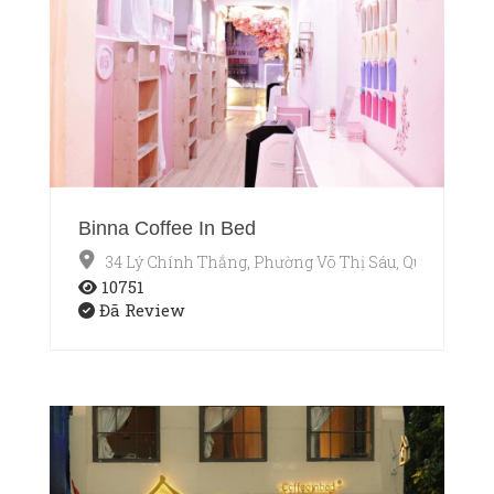
Binna Coffee In Bed
34 Lý Chính Thắng, Phường Võ Thị Sáu, Quận 3, Hồ 
10751
Đã Review