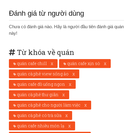
Đánh giá từ người dùng
Chưa có đánh giá nào. Hãy là người đầu tiên đánh giá quán
này!
Từ khóa về quán
quán cafe chill
x
quán cafe xịn sò
x
quán cà phê view sống ảo
x
quán cafe đồ uống ngon
x
quán cà phê thư giãn
x
quán cà phê cho người làm việc
x
quán cà phê có trà sữa
x
quán cafe nhiều món lạ
x