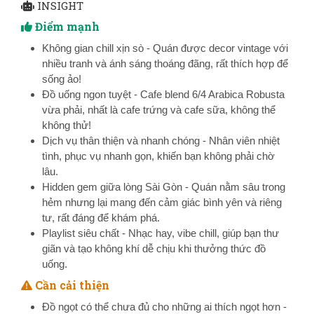
INSIGHT
Điểm mạnh
Không gian chill xịn sò - Quán được decor vintage với
nhiều tranh và ánh sáng thoáng đãng, rất thích hợp để
sống ảo!
Đồ uống ngon tuyệt - Cafe blend 6/4 Arabica Robusta
vừa phải, nhất là cafe trứng và cafe sữa, không thể
không thử!
Dịch vụ thân thiện và nhanh chóng - Nhân viên nhiệt
tình, phục vụ nhanh gọn, khiến bạn không phải chờ
lâu.
Hidden gem giữa lòng Sài Gòn - Quán nằm sâu trong
hẻm nhưng lại mang đến cảm giác bình yên và riêng
tư, rất đáng để khám phá.
Playlist siêu chất - Nhạc hay, vibe chill, giúp bạn thư
giãn và tạo không khí dễ chịu khi thưởng thức đồ
uống.
Cần cải thiện
Đồ ngọt có thể chưa đủ cho những ai thích ngọt hơn -