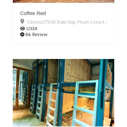
Coffee Red
5 Đường 270 Đỗ Xuân Hợp, Phước Long A, Q9
11324
Đã Review