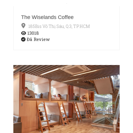
The Wiselands Coffee
185Bis Võ Thị Sáu, Q.3, TP.HCM
13018
Đã Review