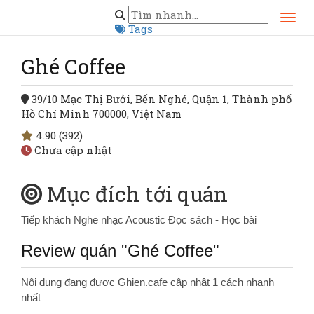
Trang chủ
Hồ Chí Minh
Quận 1
Ghé Coffee
Tags
Ghé Coffee
39/10 Mạc Thị Bưởi, Bến Nghé, Quận 1, Thành phố
Hồ Chí Minh 700000, Việt Nam
4.90
(392)
Chưa cập nhật
Mục đích tới quán
Tiếp khách
Nghe nhạc Acoustic
Đọc sách - Học bài
Review quán "Ghé Coffee"
Nội dung đang được Ghien.cafe cập nhật 1 cách nhanh
nhất