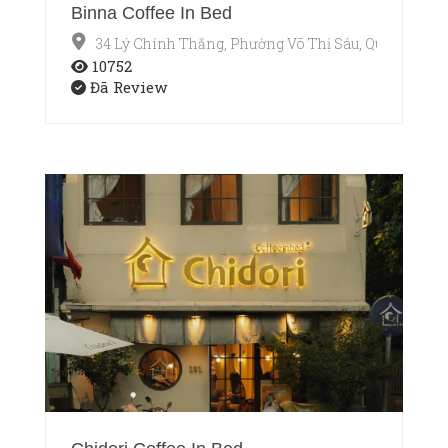
Binna Coffee In Bed
34 Lý Chính Thắng, Phường Võ Thị Sáu, Quận 3, Hồ 
10752
Đã Review