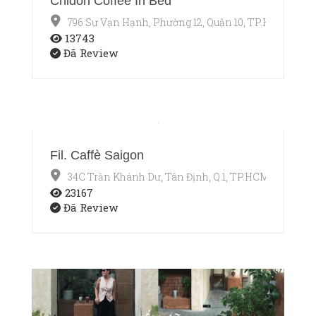
Chidori Coffee In Bed
796 Sư Vạn Hạnh, Phường 12, Quận 10, TP.HCM
13743
Đã Review
Fil. Caffè Saigon
34C Trần Khánh Dư, Tân Định, Q.1, TP.HCM
23167
Đã Review