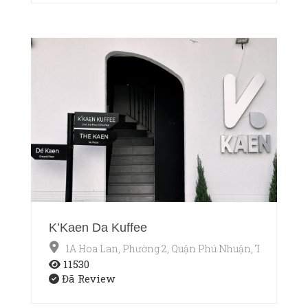
K’Kaen Da Kuffee
1A Hoa Lan, Phường 2, Quận Phú Nhuận, TP.HCM
11530
Đã Review