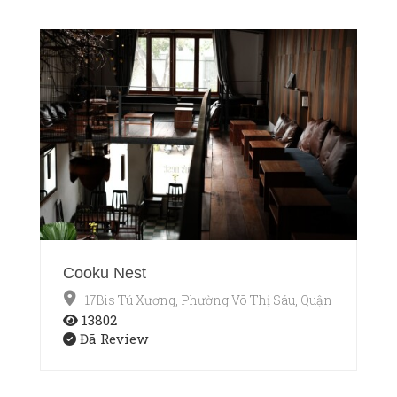
Cooku Nest
17Bis Tú Xương, Phường Võ Thị Sáu, Quận 3, TP.HCM
13802
Đã Review