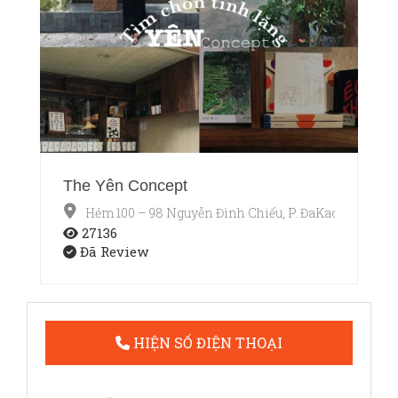
The Yên Concept
Hẻm 100 – 98 Nguyễn Đình Chiểu, P. ĐaKao, Quận 1,
27136
Đã Review
HIỆN SỐ ĐIỆN THOẠI