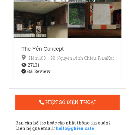
The Yên Concept
Hẻm 100 – 98 Nguyễn Đình Chiểu, P. ĐaKao, Quận 1,
27131
Đã Review
HIỆN SỐ ĐIỆN THOẠI
Bạn cần hỗ trợ hoặc cập nhật thông tin quán?
Liên hệ qua email:
hello@ghien.cafe