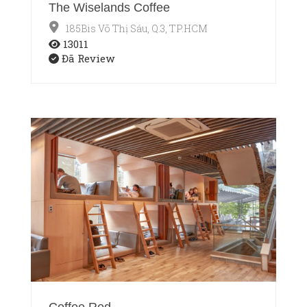
The Wiselands Coffee
185Bis Võ Thị Sáu, Q.3, TP.HCM
13011
Đã Review
Coffee Red