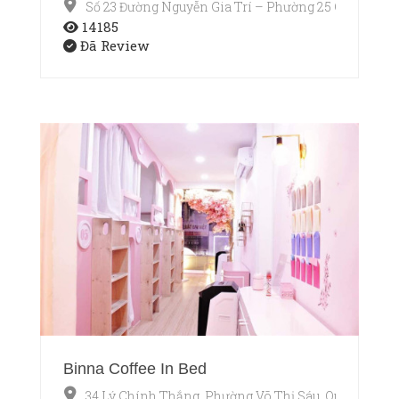
Số 23 Đường Nguyễn Gia Trí – Phường 25 Quận Bìn
14185
Đã Review
Binna Coffee In Bed
34 Lý Chính Thắng, Phường Võ Thị Sáu, Quận 3, Hồ 