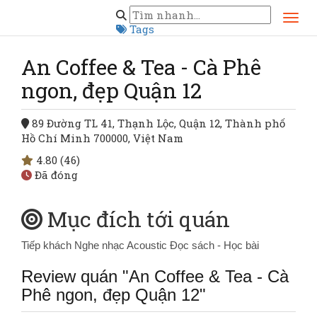
Trang chủ
Hồ Chí Minh
Quận 12
An Coffee & Tea - Cà Phê ngon, đẹp Quận 12
Tags
An Coffee & Tea - Cà Phê
ngon, đẹp Quận 12
89 Đường TL 41, Thạnh Lộc, Quận 12, Thành phố
Hồ Chí Minh 700000, Việt Nam
4.80
(46)
Đã đóng
Mục đích tới quán
Tiếp khách
Nghe nhạc Acoustic
Đọc sách - Học bài
Review quán "An Coffee & Tea - Cà
Phê ngon, đẹp Quận 12"