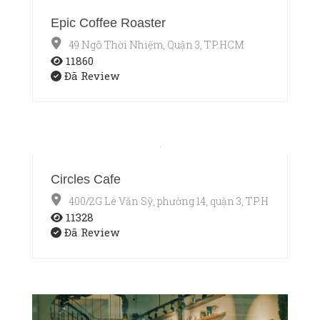
Epic Coffee Roaster
49 Ngô Thời Nhiệm, Quận 3, TP.HCM
11860
Đã Review
Circles Cafe
400/2G Lê Văn Sỹ, phường 14, quận 3, TP.HCM
11328
Đã Review