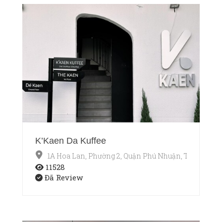
K’Kaen Da Kuffee
1A Hoa Lan, Phường 2, Quận Phú Nhuận, TP.HCM
11528
Đã Review