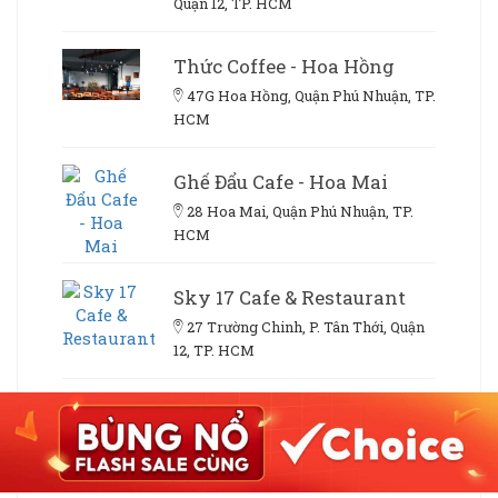
Quận 12, TP. HCM
Thức Coffee - Hoa Hồng
47G Hoa Hồng, Quận Phú Nhuận, TP.
HCM
Ghế Đẩu Cafe - Hoa Mai
28 Hoa Mai, Quận Phú Nhuận, TP.
HCM
Sky 17 Cafe & Restaurant
27 Trường Chinh, P. Tân Thới, Quận
12, TP. HCM
Cafe Comma - Cafe Sách &
Boardgame
653 Lê Văn Lương, P. Tân Phong,
Quận 7, TP. HCM