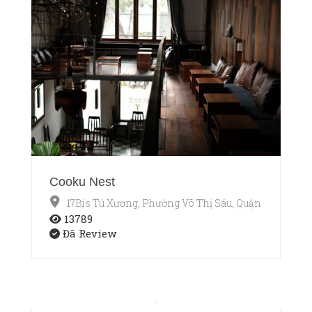
Cooku Nest
17Bis Tú Xương, Phường Võ Thị Sáu, Quận 3, TP.HCM
13789
Đã Review