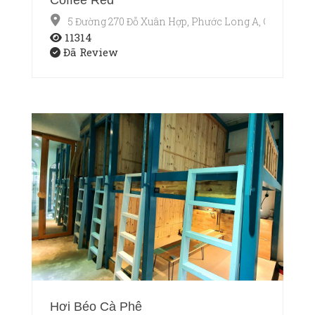
5 Đường 270 Đỗ Xuân Hợp, Phước Long A, Q9
11314
Đã Review
Hơi Béo Cà Phê