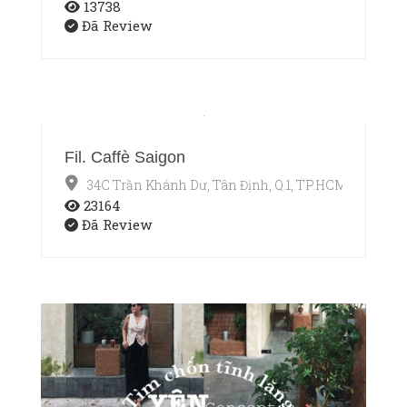
13738
Đã Review
Fil. Caffè Saigon
34C Trần Khánh Dư, Tân Định, Q.1, TP.HCM
23164
Đã Review