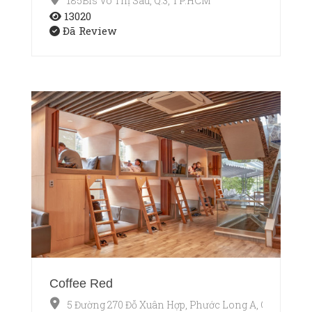
185Bis Võ Thị Sáu, Q.3, TP.HCM
13020
Đã Review
Coffee Red
5 Đường 270 Đỗ Xuân Hợp, Phước Long A, Q9