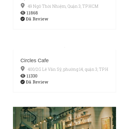
49 Ngô Thời Nhiệm, Quận 3, TP.HCM
11868
Đã Review
Circles Cafe
400/2G Lê Văn Sỹ, phường 14, quận 3, TP.HCM
11330
Đã Review