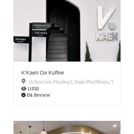
K’Kaen Da Kuffee
1A Hoa Lan, Phường 2, Quận Phú Nhuận, TP.HCM
11530
Đã Review