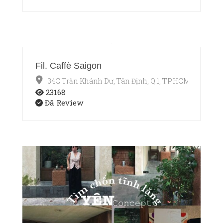
Fil. Caffè Saigon
34C Trần Khánh Dư, Tân Định, Q.1, TP.HCM
23168
Đã Review