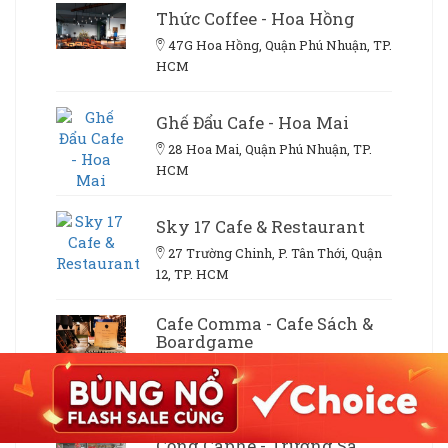
Thức Coffee - Hoa Hồng
47G Hoa Hồng, Quận Phú Nhuận, TP.
HCM
Ghế Đẩu Cafe - Hoa Mai
28 Hoa Mai, Quận Phú Nhuận, TP.
HCM
Sky 17 Cafe & Restaurant
27 Trường Chinh, P. Tân Thới, Quận
12, TP. HCM
Cafe Comma - Cafe Sách &
Boardgame
653 Lê Văn Lương, P. Tân Phong,
Quận 7, TP. HCM
Cộng Caphe - Trường Sa