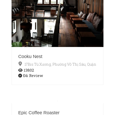
Cooku Nest
17Bis Tú Xương, Phường Võ Thị Sáu, Quận 3, TP.HCM
13802
Đã Review
Epic Coffee Roaster