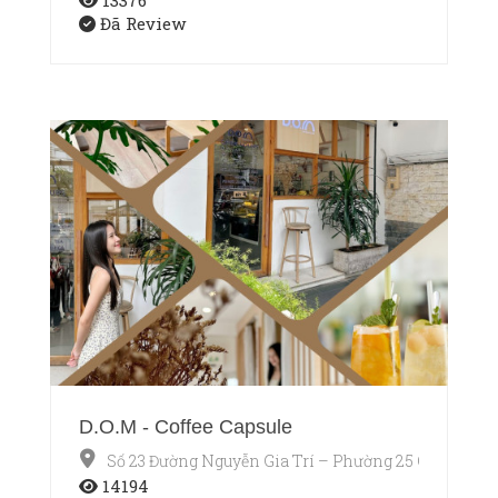
13376
Đã Review
D.O.M - Coffee Capsule
Số 23 Đường Nguyễn Gia Trí – Phường 25 Quận Bìn
14194