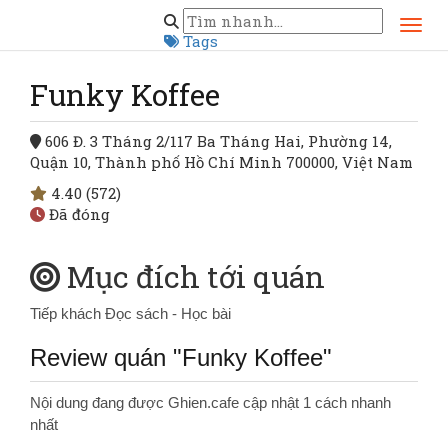
Trang chủ
Hồ Chí Minh
Quận 10
Funky Koffee
Tags
Funky Koffee
606 Đ. 3 Tháng 2/117 Ba Tháng Hai, Phường 14,
Quận 10, Thành phố Hồ Chí Minh 700000, Việt Nam
4.40
(572)
Đã đóng
Mục đích tới quán
Tiếp khách
Đọc sách - Học bài
Review quán "Funky Koffee"
Nội dung đang được Ghien.cafe cập nhật 1 cách nhanh
nhất