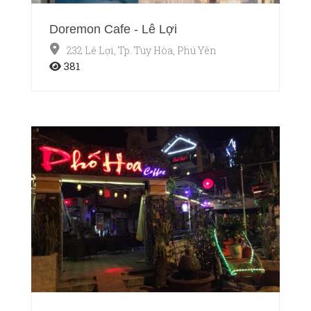
Doremon Cafe - Lê Lợi
232 Lê Lợi, Tp. Tuy Hòa, Phú Yên
381