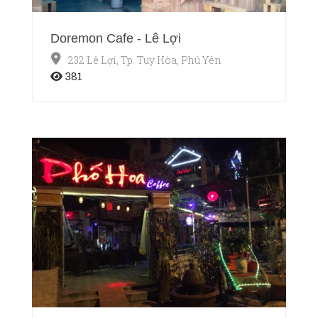
Doremon Cafe - Lê Lợi
232 Lê Lợi, Tp. Tuy Hòa, Phú Yên
381