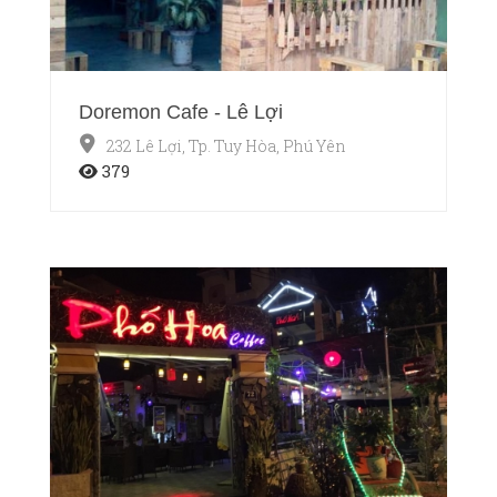
Doremon Cafe - Lê Lợi
232 Lê Lợi, Tp. Tuy Hòa, Phú Yên
379