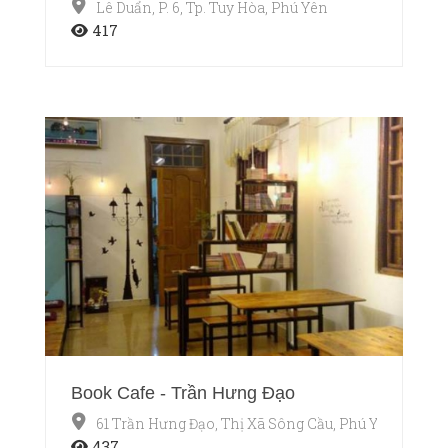
Lê Duẩn, P. 6, Tp. Tuy Hòa, Phú Yên
417
Book Cafe - Trần Hưng Đạo
61 Trần Hưng Đạo, Thị Xã Sông Cầu, Phú Yên
437