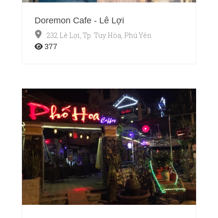
Doremon Cafe - Lê Lợi
232 Lê Lợi, Tp. Tuy Hòa, Phú Yên
377