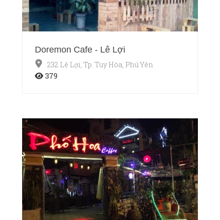
Doremon Cafe - Lê Lợi
232 Lê Lợi, Tp. Tuy Hòa, Phú Yên
379