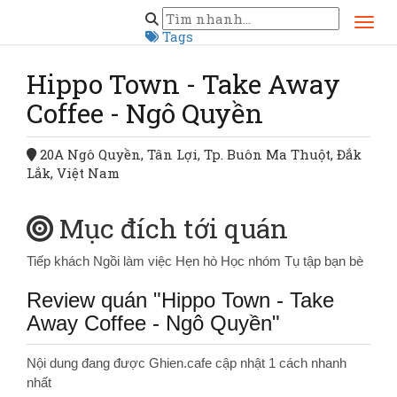
Trang chủ
Đăk Lăk
Hippo Town - Take Away Coffee - Ngô Quyền
Tags
Hippo Town - Take Away
Coffee - Ngô Quyền
20A Ngô Quyền, Tân Lợi, Tp. Buôn Ma Thuột, Đắk
Lắk, Việt Nam
Mục đích tới quán
Tiếp khách
Ngồi làm việc
Hẹn hò
Học nhóm
Tụ tập bạn bè
Review quán "Hippo Town - Take
Away Coffee - Ngô Quyền"
Nội dung đang được Ghien.cafe cập nhật 1 cách nhanh
nhất