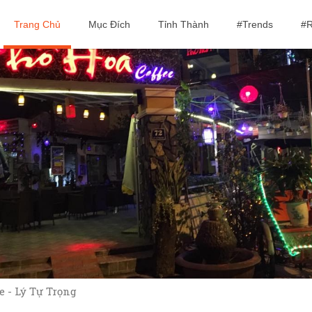
Trang Chủ
Mục Đích
Tỉnh Thành
#Trends
#R
e - Lý Tự Trọng