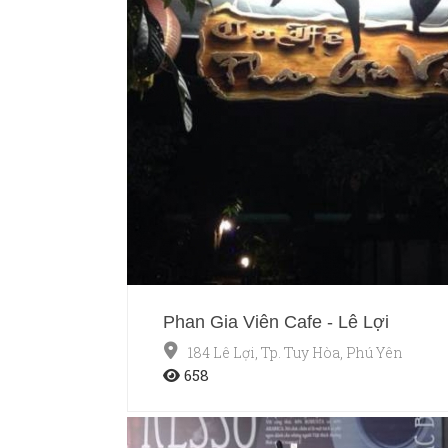
Phan Gia Viên Cafe - Lê Lợi
184 Lê Lợi, Tp. Tuy Hòa, Phú Yên
658