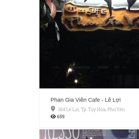
Phan Gia Viên Cafe - Lê Lợi
184 Lê Lợi, Tp. Tuy Hòa, Phú Yên
659