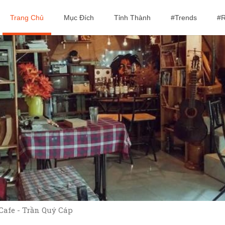
Trang Chủ
Mục Đích
Tỉnh Thành
#Trends
#R
Cafe - Trần Quý Cáp