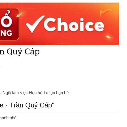
ần Quý Cáp
n
ài
Ngồi làm việc
Hẹn hò
Tụ tập bạn bè
e - Trần Quý Cáp"
hanh nhất