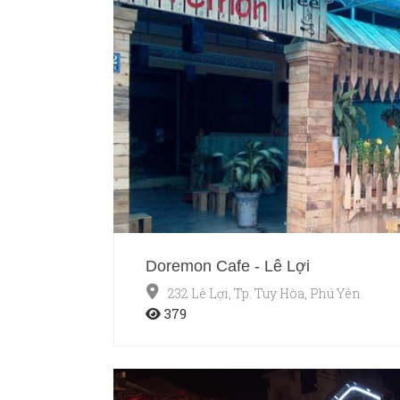
Doremon Cafe - Lê Lợi
232 Lê Lợi, Tp. Tuy Hòa, Phú Yên
379