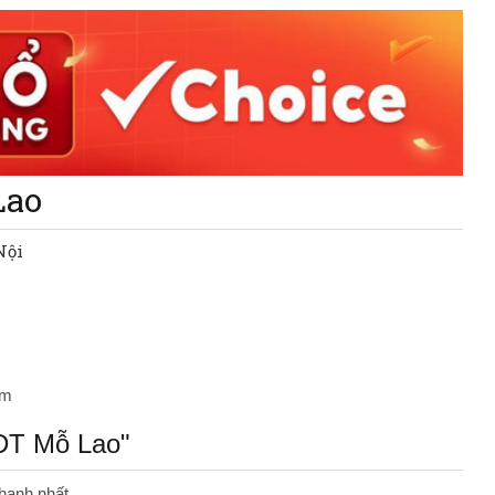
Lao
Nội
óm
KĐT Mỗ Lao"
hanh nhất