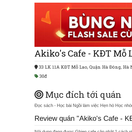
Akiko's Cafe - KĐT Mỗ 
33 LK 11A KĐT Mỗ Lao, Quận Hà Đông, Hà 
30đ
Mục đích tới quán
Đọc sách - Học bài
Ngồi làm việc
Hẹn hò
Học nh
Review quán "Akiko's Cafe - 
Nội dung đang được Ghien.cafe cập nhật 1 cách n