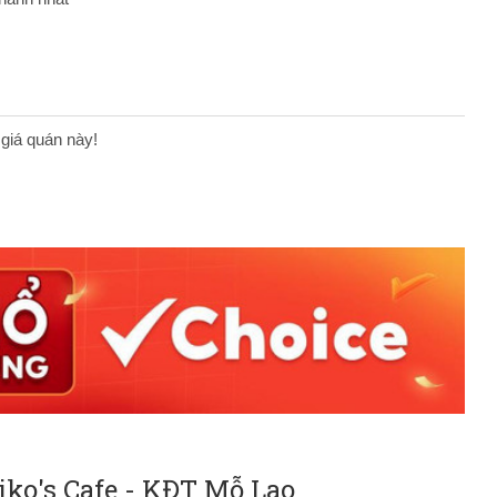
 giá quán này!
iko's Cafe - KĐT Mỗ Lao