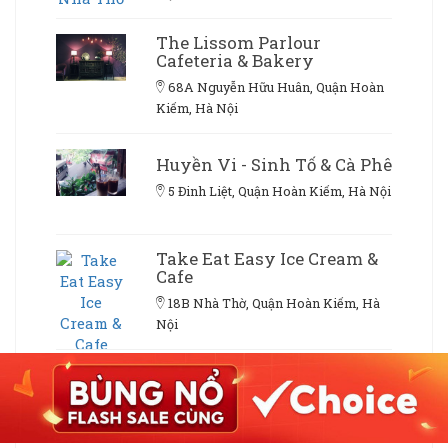
The Lissom Parlour
Cafeteria & Bakery
68A Nguyễn Hữu Huân, Quận Hoàn
Kiếm, Hà Nội
Huyền Vi - Sinh Tố & Cà Phê
5 Đinh Liệt, Quận Hoàn Kiếm, Hà Nội
Take Eat Easy Ice Cream &
Cafe
18B Nhà Thờ, Quận Hoàn Kiếm, Hà
Nội
Brobingsu - 40A Bà Triệu
40A Bà Triệu, Quận Hoàn Kiếm, Hà
Nội