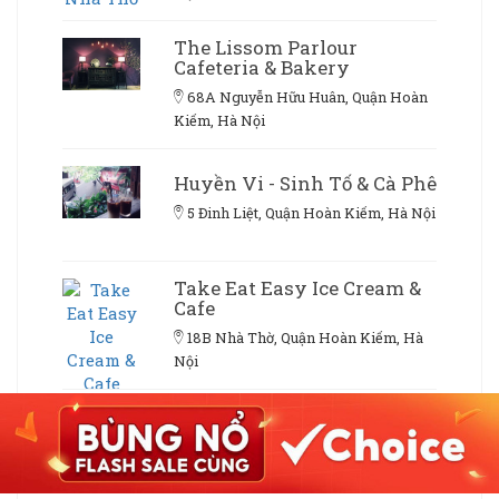
The Lissom Parlour
Cafeteria & Bakery
68A Nguyễn Hữu Huân, Quận Hoàn
Kiếm, Hà Nội
Huyền Vi - Sinh Tố & Cà Phê
5 Đinh Liệt, Quận Hoàn Kiếm, Hà Nội
Take Eat Easy Ice Cream &
Cafe
18B Nhà Thờ, Quận Hoàn Kiếm, Hà
Nội
Brobingsu - 40A Bà Triệu
40A Bà Triệu, Quận Hoàn Kiếm, Hà
Nội