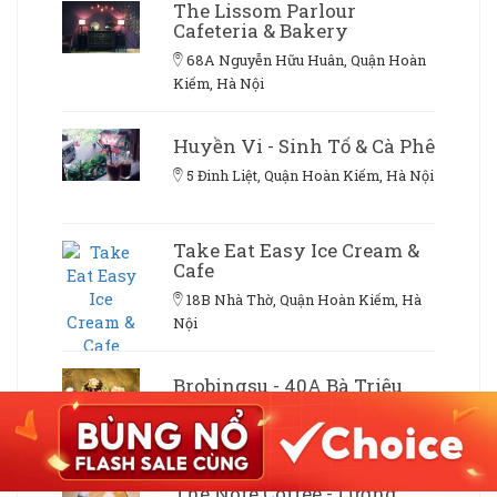
The Lissom Parlour
Cafeteria & Bakery
68A Nguyễn Hữu Huân, Quận Hoàn
Kiếm, Hà Nội
Huyền Vi - Sinh Tố & Cà Phê
5 Đinh Liệt, Quận Hoàn Kiếm, Hà Nội
Take Eat Easy Ice Cream &
Cafe
18B Nhà Thờ, Quận Hoàn Kiếm, Hà
Nội
Brobingsu - 40A Bà Triệu
40A Bà Triệu, Quận Hoàn Kiếm, Hà
Nội
The Note Coffee - Lương