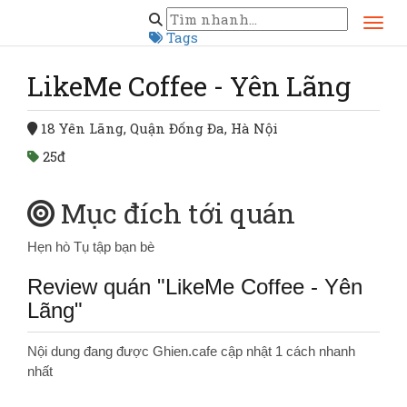
Trang chủ
Hà Nội
LikeMe Coffee - Yên Lãng
Tags
LikeMe Coffee - Yên Lãng
18 Yên Lãng, Quận Đống Đa, Hà Nội
25đ
Mục đích tới quán
Hẹn hò
Tụ tập bạn bè
Review quán "LikeMe Coffee - Yên
Lãng"
Nội dung đang được Ghien.cafe cập nhật 1 cách nhanh
nhất