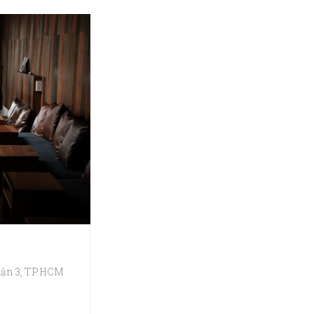
uận 3, TP.HCM