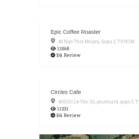
Epic Coffee Roaster
49 Ngô Thời Nhiệm, Quận 3, TP.HCM
11868
Đã Review
Circles Cafe
400/2G Lê Văn Sỹ, phường 14, quận 3,
11331
Đã Review