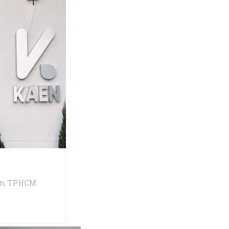
ận, TP.HCM