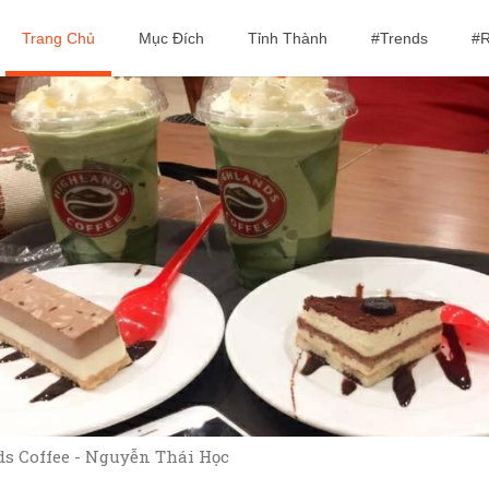
Trang Chủ
Mục Đích
Tỉnh Thành
#Trends
#R
s Coffee - Nguyễn Thái Học