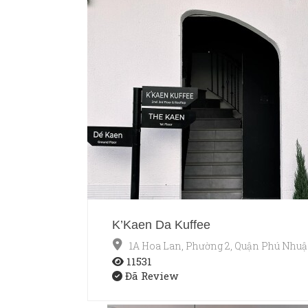
K’Kaen Da Kuffee
1A Hoa Lan, Phường 2, Quận Phú Nhu
11531
Đã Review