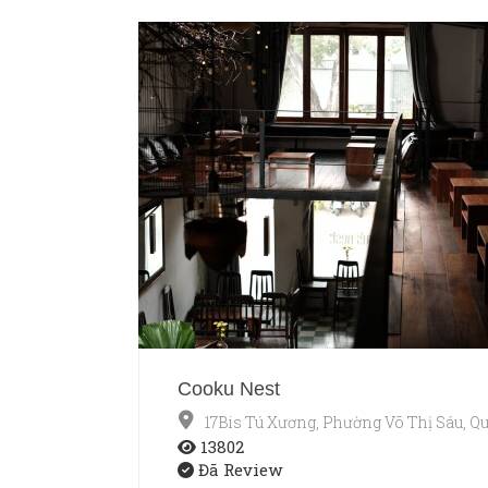
Cooku Nest
17Bis Tú Xương, Phường Võ Thị Sáu, Q
13802
Đã Review